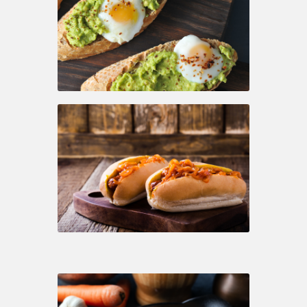
YAŞAM
SOSY’LE!