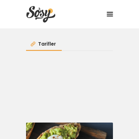
TARİFLER
Tarifler
MANGAL
YANCI
FIT
DRINK
BBQ 101