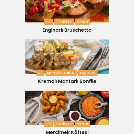
FIT
TARIFLER
YANCI
Enginarlı Bruschetta
ET
MANGAL & BBQ
TARIFLER
Kremalı Mantarlı Bonfile
FIT
TARIFLER
YANCI
Mercimek Köftesi