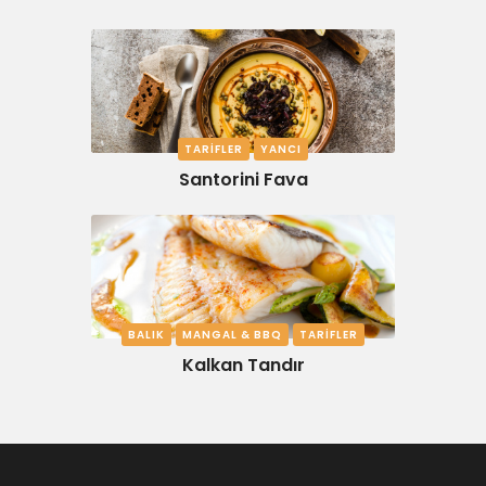
TARIFLER
YANCI
Santorini Fava
BALIK
MANGAL & BBQ
TARIFLER
Kalkan Tandır