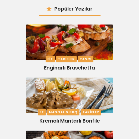
Popüler Yazılar
FIT
TARIFLER
YANCI
Enginarlı Bruschetta
ET
MANGAL & BBQ
TARIFLER
Kremalı Mantarlı Bonfile