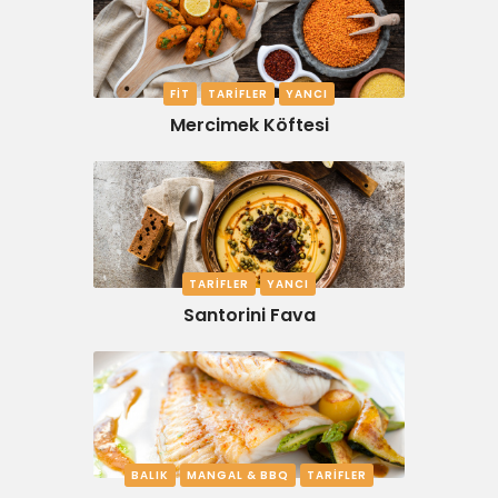
FIT
TARIFLER
YANCI
Mercimek Köftesi
TARIFLER
YANCI
Santorini Fava
BALIK
MANGAL & BBQ
TARIFLER