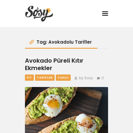
TARİFLER
Tag: Avokadolu Tarifler
MANGAL
Avokado Püreli Kıtır
Ekmekler
YANCI
by Sosy
0
FIT
TARIFLER
YANCI
FIT
DRINK
BBQ 101