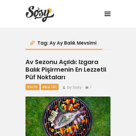
TARİFLER
Tag: Ay Ay Balık Mevsimi
MANGAL
Av Sezonu Açıldı: Izgara
Balık Pişirmenin En Lezzetli
YANCI
Püf Noktaları
by Sosy
1
BALIK
BBQ 101
FIT
DRINK
BBQ 101