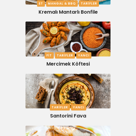
ET
MANGAL & BBQ
TARIFLER
Kremalı Mantarlı Bonfile
FIT
TARIFLER
YANCI
Mercimek Köftesi
TARIFLER
YANCI
Santorini Fava