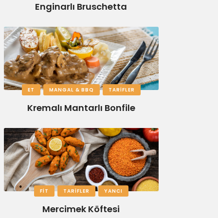
Enginarlı Bruschetta
ET
MANGAL & BBQ
TARIFLER
Kremalı Mantarlı Bonfile
FIT
TARIFLER
YANCI
Mercimek Köftesi