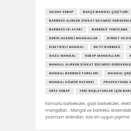
ADANA KEBAP
BAHÇE MANGAL ÇEŞITLERI
BARBEKÜ ALIRKEN DIKKAT EDILMESI GEREKENL
BARBEKÜ ISI AYARI
BARBEKÜ TEMIZLEME
DERIN HAZNELI MANGALLAR
DIREKT VE D
ELEKTRIKLI MANGAL
EN İYI BARBEKÜ
GAZLI MANGAL
KEBAP MANGALLARI
MANGAL ALIRKEN DIKKAT EDILMESI GEREKENL
MANGAL BARBEKÜ FARKLARI
MANGAL ÇEŞI
MANGAL KÖMÜR HAZNESI
PROFESYONEL 
URFA KEBAP
YENI BAŞLAYANLAR İÇIN BAR
Kömürlü barbeküler, gazlı barbeküler, elekt
mangalları… Mangal ve barbekü arasındaki
yazımızın ardından, size en uygun pişirm