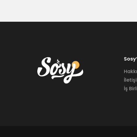
Sosy’
Hakk
İletiş
İş Birl