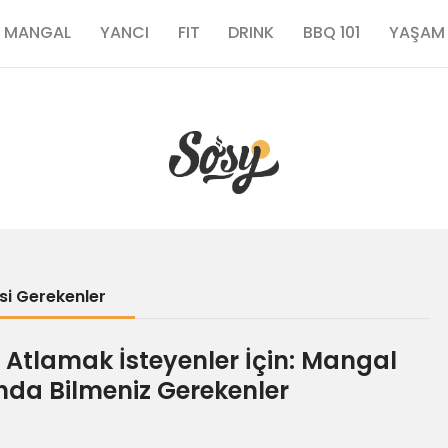
TARİFLER
MANGAL
YANCI
FIT
DRINK
BBQ 101
YAŞAM
MANGAL
YANCI
FIT
DRINK
si Gerekenler
BBQ 101
 Atlamak İsteyenler İçin: Mangal
ında Bilmeniz Gerekenler
YAŞAM