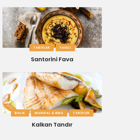
TARIFLER
YANCI
Santorini Fava
BALIK
MANGAL & BBQ
TARIFLER
Kalkan Tandır