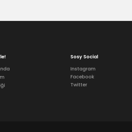
le!
Sosy Social
ında
Instagram
Facebook
im
Twitter
iği