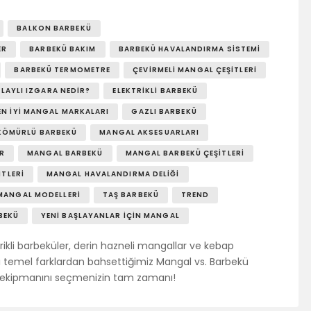
BALKON BARBEKÜ
ER
BARBEKÜ BAKIM
BARBEKÜ HAVALANDIRMA SISTEMI
BARBEKÜ TERMOMETRE
ÇEVIRMELI MANGAL ÇEŞITLERI
OLAYLI IZGARA NEDIR?
ELEKTRIKLI BARBEKÜ
EN İYI MANGAL MARKALARI
GAZLI BARBEKÜ
KÖMÜRLÜ BARBEKÜ
MANGAL AKSESUARLARI
ER
MANGAL BARBEKÜ
MANGAL BARBEKÜ ÇEŞITLERI
TLERI
MANGAL HAVALANDIRMA DELIĞI
MANGAL MODELLERI
TAŞ BARBEKÜ
TREND
BEKÜ
YENI BAŞLAYANLAR İÇIN MANGAL
rikli barbeküler, derin hazneli mangallar ve kebap
 temel farklardan bahsettiğimiz Mangal vs. Barbekü
e ekipmanını seçmenizin tam zamanı!