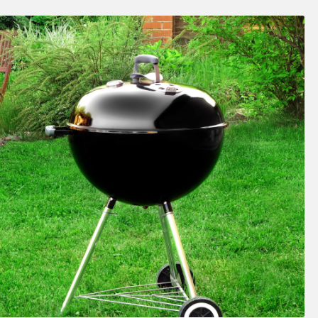
SOSY’LE!