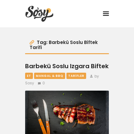
TARİFLER
Tag: Barbekü Soslu Biftek
Tarifi
MANGAL
Barbekü Soslu Izgara Biftek
YANCI
by
ET
MANGAL & BBQ
TARIFLER
Sosy
0
FIT
DRINK
BBQ 101