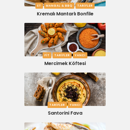
ET
MANGAL & BBQ
TARIFLER
Kremalı Mantarlı Bonfile
FIT
TARIFLER
YANCI
Mercimek Köftesi
TARIFLER
YANCI
Santorini Fava