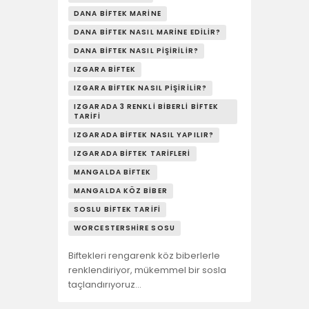
DANA BIFTEK MARINE
DANA BIFTEK NASIL MARINE EDILIR?
DANA BIFTEK NASIL PIŞIRILIR?
IZGARA BIFTEK
IZGARA BIFTEK NASIL PIŞIRILIR?
IZGARADA 3 RENKLI BIBERLI BIFTEK
TARIFI
IZGARADA BIFTEK NASIL YAPILIR?
IZGARADA BIFTEK TARIFLERI
MANGALDA BIFTEK
MANGALDA KÖZ BIBER
SOSLU BIFTEK TARIFI
WORCESTERSHIRE SOSU
Biftekleri rengarenk köz biberlerle
renklendiriyor, mükemmel bir sosla
taçlandırıyoruz…