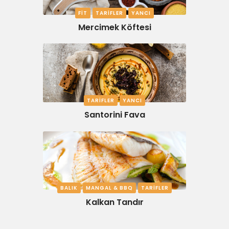
FIT
TARIFLER
YANCI
Mercimek Köftesi
TARIFLER
YANCI
Santorini Fava
BALIK
MANGAL & BBQ
TARIFLER
Kalkan Tandır