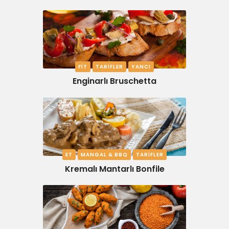
FIT
TARIFLER
YANCI
Enginarlı Bruschetta
ET
MANGAL & BBQ
TARIFLER
Kremalı Mantarlı Bonfile