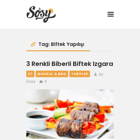
TARİFLER
Tag: Biftek Yapılışı
MANGAL
3 Renkli Biberli Biftek Izgara
by
ET
MANGAL & BBQ
TARIFLER
YANCI
Sosy
0
FIT
DRINK
BBQ 101