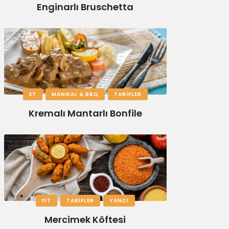
Enginarlı Bruschetta
ET
MANGAL & BBQ
TARIFLER
Kremalı Mantarlı Bonfile
FIT
TARIFLER
YANCI
Mercimek Köftesi