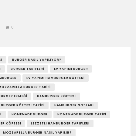
y
0
SI
BURGER NASIL YAPILIYOR?
I
BURGER TARIFLERI
EV YAPIMI BURGER
AMBURGER
EV YAPIMI HAMBURGER KÖFTESI
 MOZZARELLA BURGER TARIFI
URGER EKMEĞI
HAMBURGER KÖFTESI
BURGER KÖFTESI TARIFI
HAMBURGER SOSLARI
I
HOMEMADE BURGER
HOMEMADE BURGER TARIFI
ER KÖFTESI
LEZZETLI HAMBURGER TARIFLERI
MOZZARELLA BURGER NASIL YAPILIR?