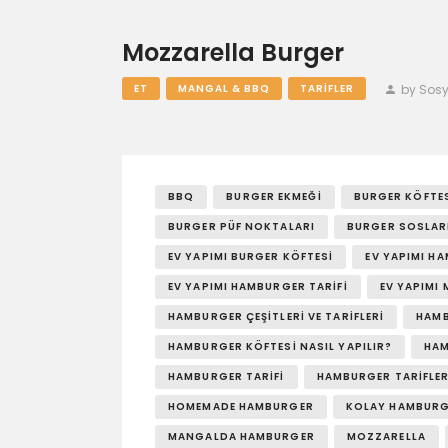
Mozzarella Burger
by Sos
ET
MANGAL & BBQ
TARIFLER
BBQ
BURGER EKMEĞI
BURGER KÖFTE
BURGER PÜF NOKTALARI
BURGER SOSLAR
EV YAPIMI BURGER KÖFTESI
EV YAPIMI H
EV YAPIMI HAMBURGER TARIFI
EV YAPIMI
HAMBURGER ÇEŞITLERI VE TARIFLERI
HAMB
HAMBURGER KÖFTESI NASIL YAPILIR?
HAM
HAMBURGER TARIFI
HAMBURGER TARIFLER
HOMEMADE HAMBURGER
KOLAY HAMBURG
MANGALDA HAMBURGER
MOZZARELLA