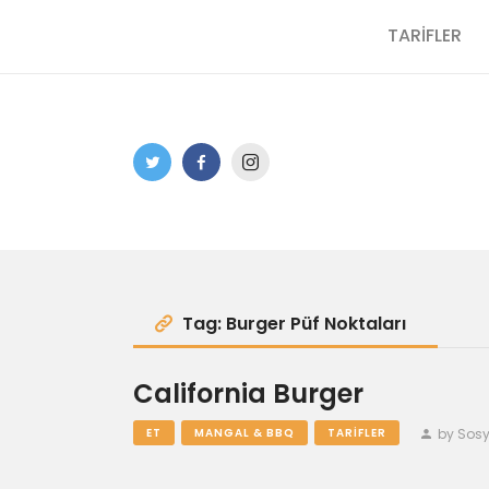
TARİFLER
Tag: Burger Püf Noktaları
California Burger
by Sos
ET
MANGAL & BBQ
TARIFLER