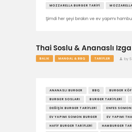
MOZZARELLA BURGER TARIFI
MOZZARELLA
Şimdi her şeyi bırakın ve ev yapımı hambu
Thai Soslu & Ananaslı Izg
by 
BALIK
MANGAL & BBQ
TARIFLER
ANANASLI BURGER
BBQ
BURGER KÖFT
BURGER SOSLARI
BURGER TARIFLERI
DEĞIŞIK BURGER TARIFLERI
ENFES SOMON
EV YAPIMI SOMON BURGER
EV YAPIMI TH
HAFIF BURGER TARIFLERI
HAMBURGER TARI