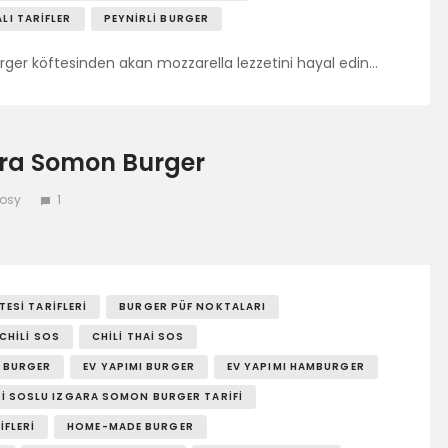
LI TARIFLER
PEYNIRLI BURGER
rger köftesinden akan mozzarella lezzetini hayal edin…
ara Somon Burger
Sosy
1
ESI TARIFLERI
BURGER PÜF NOKTALARI
CHILI SOS
CHILI THAI SOS
 BURGER
EV YAPIMI BURGER
EV YAPIMI HAMBURGER
AI SOSLU IZGARA SOMON BURGER TARIFI
FLERI
HOME-MADE BURGER