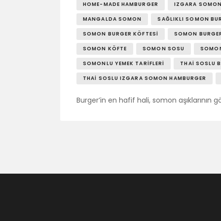
HOME-MADE HAMBURGER
IZGARA SOMO
MANGALDA SOMON
SAĞLIKLI SOMON BU
SOMON BURGER KÖFTESI
SOMON BURGER
SOMON KÖFTE
SOMON SOSU
SOMON
SOMONLU YEMEK TARIFLERI
THAI SOSLU 
THAI SOSLU IZGARA SOMON HAMBURGER
Burger’in en hafif hali, somon aşıklarının gö