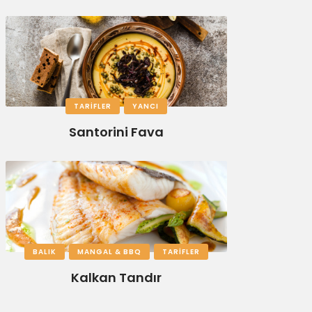
TARIFLER
YANCI
Santorini Fava
BALIK
MANGAL & BBQ
TARIFLER
Kalkan Tandır