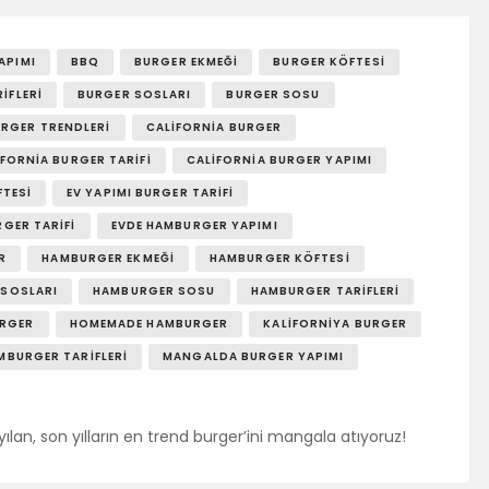
SOSY’LE!
APIMI
BBQ
BURGER EKMEĞI
BURGER KÖFTESI
IFLERI
BURGER SOSLARI
BURGER SOSU
RGER TRENDLERI
CALIFORNIA BURGER
FORNIA BURGER TARIFI
CALIFORNIA BURGER YAPIMI
FTESI
EV YAPIMI BURGER TARIFI
RGER TARIFI
EVDE HAMBURGER YAPIMI
R
HAMBURGER EKMEĞI
HAMBURGER KÖFTESI
SOSLARI
HAMBURGER SOSU
HAMBURGER TARIFLERI
RGER
HOMEMADE HAMBURGER
KALIFORNIYA BURGER
AMBURGER TARIFLERI
MANGALDA BURGER YAPIMI
lan, son yılların en trend burger’ini mangala atıyoruz!