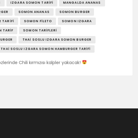
N
IZGARA SOMON TARIFI
MANGALDA ANANAS
RGER
SOMON ANANAS
SOMON BURGER
 TARIFI
SOMON FILETO
SOMON IZGARA
 TARIF
SOMON TARIFLERI
BURGER
THAI SOSLU IZGARA SOMON BURGER
THAI SOSLU IZGARA SOMON HAMBURGER TARIFI
zlerinde Chili kırmızısı kalpler yakacak!