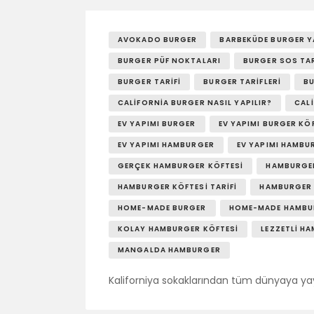
AVOKADO BURGER
BARBEKÜDE BURGER Y
BURGER PÜF NOKTALARI
BURGER SOS TAR
BURGER TARIFI
BURGER TARIFLERI
BU
CALIFORNIA BURGER NASIL YAPILIR?
CALI
EV YAPIMI BURGER
EV YAPIMI BURGER KÖ
EV YAPIMI HAMBURGER
EV YAPIMI HAMBU
GERÇEK HAMBURGER KÖFTESI
HAMBURGE
HAMBURGER KÖFTESI TARIFI
HAMBURGER 
HOME-MADE BURGER
HOME-MADE HAMBU
KOLAY HAMBURGER KÖFTESI
LEZZETLI H
MANGALDA HAMBURGER
Kaliforniya sokaklarından tüm dünyaya yayı