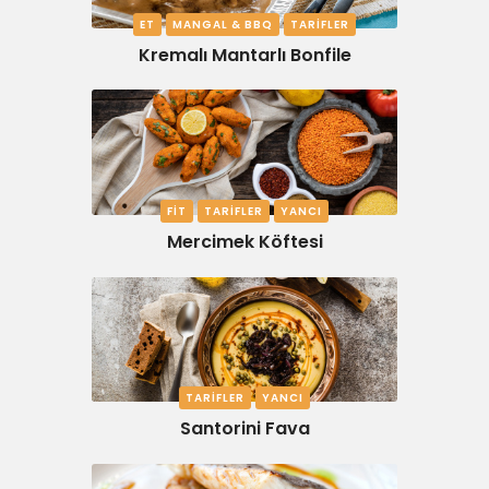
ET
MANGAL & BBQ
TARIFLER
Kremalı Mantarlı Bonfile
FIT
TARIFLER
YANCI
Mercimek Köftesi
TARIFLER
YANCI
Santorini Fava