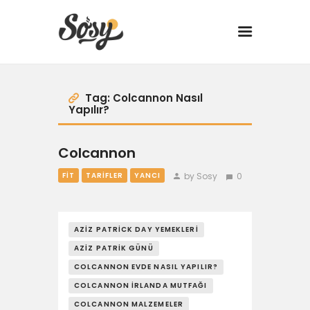
TARİFLER
Tag: Colcannon Nasıl
Yapılır?
MANGAL
Colcannon
YANCI
by Sosy
0
FIT
TARIFLER
YANCI
FIT
AZIZ PATRICK DAY YEMEKLERI
DRINK
AZIZ PATRIK GÜNÜ
COLCANNON EVDE NASIL YAPILIR?
BBQ 101
COLCANNON İRLANDA MUTFAĞI
COLCANNON MALZEMELER