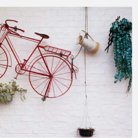
SOSY’LE!