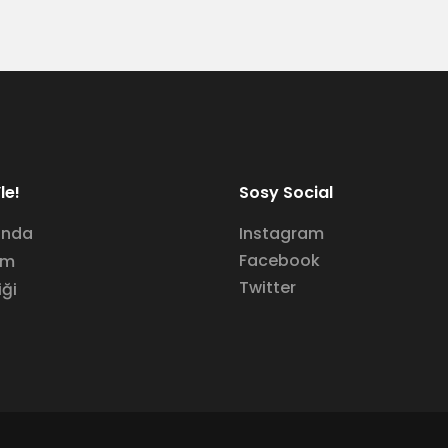
le!
Sosy Social
ında
Instagram
Facebook
im
Twitter
iği