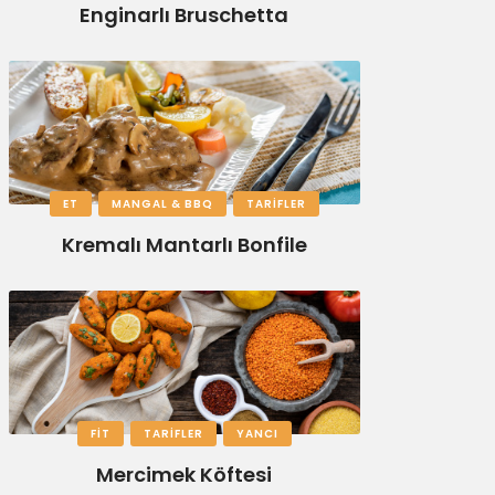
Enginarlı Bruschetta
ET
MANGAL & BBQ
TARIFLER
Kremalı Mantarlı Bonfile
FIT
TARIFLER
YANCI
Mercimek Köftesi