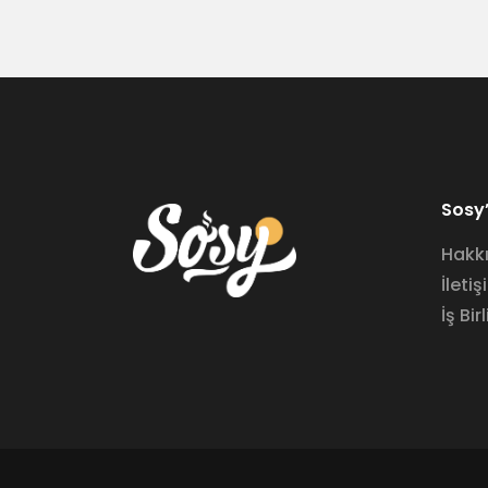
Sosy’
Hakk
İletiş
İş Birl