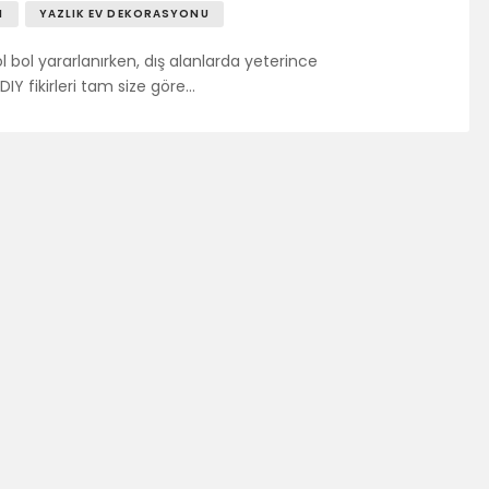
I
YAZLIK EV DEKORASYONU
 bol yararlanırken, dış alanlarda yeterince
IY fikirleri tam size göre…