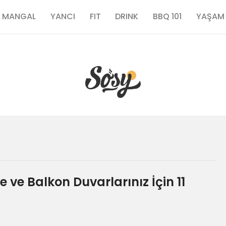
TARİFLER
MANGAL
YANCI
FIT
DRINK
BBQ 101
YAŞAM
MANGAL
YANCI
FIT
DRINK
BBQ 101
ve Balkon Duvarlarınız İçin 11
YAŞAM