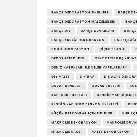
BAHÇE DEKORASYON FIKIRLERI
BAHÇE DE
BAHÇE DEKORASYON MALZEMELERI
BAHÇE
BAHÇE DIY
BAHÇE DUVARLARI
BAHÇE 
BAHÇE KÜREĞI DEKORASYON
BALIKÇI AĞ
BOHO DEKORASYON
ÇIÇEK STANDI
DEKORATIF KÜREK
DEKORATIF KUŞ YUVAS
DENIZ KABUKLARI İLE NELER YAPILABILIR?
DIY PALET
DIY RAF
DIŞ ALAN DEKOR
DUVAR RENKLERI
DUVAR SÜSLERI
EG
KAPI SÜSÜ HALKASI
KENDIN YAP ÇIÇEKLI
KENDIN YAP DEKORASYON FIKIRLERI
KEN
KÜÇÜK BALKONLAR İÇIN FIKIRLER
KURU Ç
MAKROME DEKORASYON
MAKROME DUVA
MAKROME SAKSI
PALET DEKORASYON