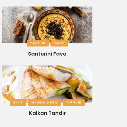
TARIFLER
YANCI
Santorini Fava
BALIK
MANGAL & BBQ
TARIFLER
Kalkan Tandır