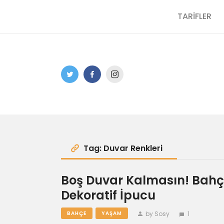
TARİFLER
Tag: Duvar Renkleri
Boş Duvar Kalmasın! Bahçe 
Dekoratif İpucu
by Sosy
1
BAHÇE
YAŞAM