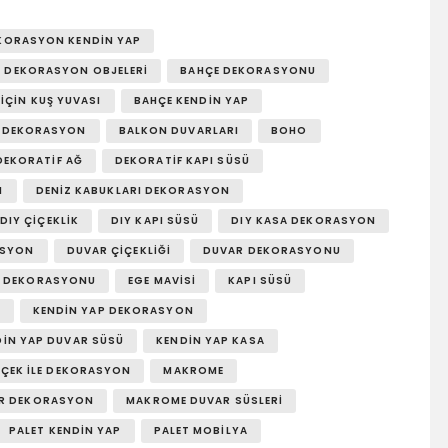
KORASYON KENDIN YAP
 DEKORASYON OBJELERI
BAHÇE DEKORASYONU
İÇIN KUŞ YUVASI
BAHÇE KENDIN YAP
I DEKORASYON
BALKON DUVARLARI
BOHO
DEKORATIF AĞ
DEKORATIF KAPI SÜSÜ
I
DENIZ KABUKLARI DEKORASYON
DIY ÇIÇEKLIK
DIY KAPI SÜSÜ
DIY KASA DEKORASYON
ASYON
DUVAR ÇIÇEKLIĞI
DUVAR DEKORASYONU
E DEKORASYONU
EGE MAVISI
KAPI SÜSÜ
K
KENDIN YAP DEKORASYON
DIN YAP DUVAR SÜSÜ
KENDIN YAP KASA
IÇEK ILE DEKORASYON
MAKROME
R DEKORASYON
MAKROME DUVAR SÜSLERI
PALET KENDIN YAP
PALET MOBILYA