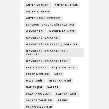
YAŞAM
ANTEP MEZELERI
ANTEP MUTFAĞI
SOSY’LE!
ANTEP SOFRASI
ANTEP USULÜ YEMEKLER
EV YAPIMI GAVURDAĞI SALATASI
GAVURDAĞI
GAVURDAĞI MEZE
GAVURDAĞI SALATASI
GAVURDAĞI SALATASI İÇINDEKILER
GAVURDAĞI SALATASI NASIL
YAPILIR?
GAVURDAĞI SALATASI TARIFI
KAŞIK SALATA
KAŞIK SALATASI
KEBAP MEZELERI
MEZE
MEZE TARIFI
MEZE TARIFLERI
NAR EKŞISI
SALATA
SALATA SOSLARI
SALATA TARIFI
SALATA TARIFLERI
TREND
VEGAN LEZZETLER