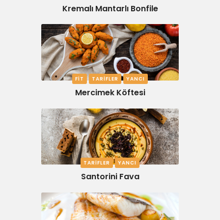
Kremalı Mantarlı Bonfile
FIT
TARIFLER
YANCI
Mercimek Köftesi
TARIFLER
YANCI
Santorini Fava