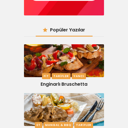
Popüler Yazılar
FIT
TARIFLER
YANCI
Enginarlı Bruschetta
ET
MANGAL & BBQ
TARIFLER