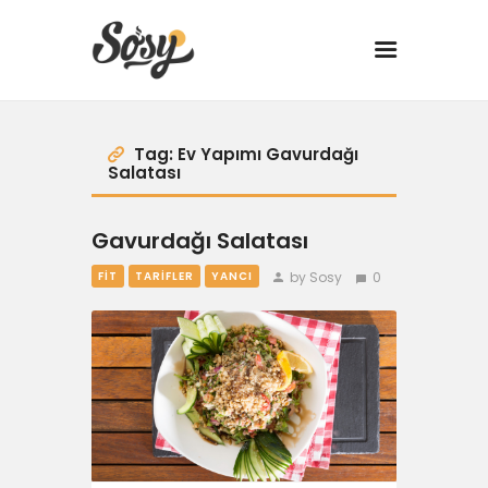
TARİFLER
Tag: Ev Yapımı Gavurdağı
Salatası
MANGAL
Gavurdağı Salatası
YANCI
by Sosy
0
FIT
TARIFLER
YANCI
FIT
DRINK
BBQ 101