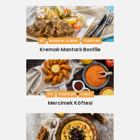
ET
MANGAL & BBQ
TARIFLER
Kremalı Mantarlı Bonfile
FIT
TARIFLER
YANCI
Mercimek Köftesi