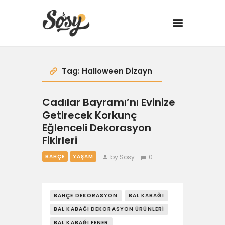
TARİFLER
Tag: Halloween Dizayn
MANGAL
Cadılar Bayramı’nı Evinize
Getirecek Korkunç
YANCI
Eğlenceli Dekorasyon
Fikirleri
FIT
by Sosy
0
BAHÇE
YAŞAM
DRINK
BAHÇE DEKORASYON
BAL KABAĞI
BBQ 101
BAL KABAĞI DEKORASYON ÜRÜNLERI
BAL KABAĞI FENER