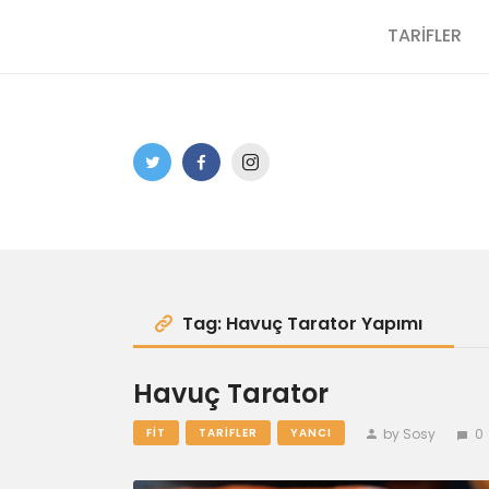
TARİFLER
Tag: Havuç Tarator Yapımı
Havuç Tarator
by Sosy
0
FIT
TARIFLER
YANCI