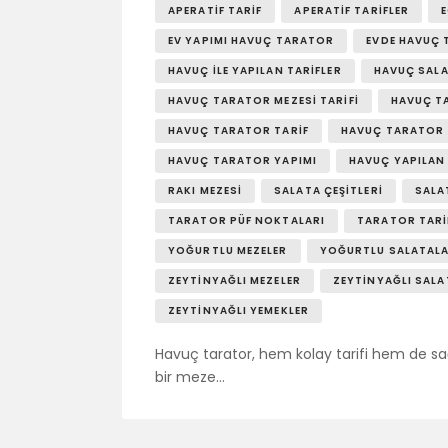
APERATIF TARIF
APERATIF TARIFLER
E
EV YAPIMI HAVUÇ TARATOR
EVDE HAVUÇ 
HAVUÇ ILE YAPILAN TARIFLER
HAVUÇ SALA
HAVUÇ TARATOR MEZESI TARIFI
HAVUÇ TA
HAVUÇ TARATOR TARIF
HAVUÇ TARATOR 
HAVUÇ TARATOR YAPIMI
HAVUÇ YAPILAN
RAKI MEZESI
SALATA ÇEŞITLERI
SALA
TARATOR PÜF NOKTALARI
TARATOR TARI
YOĞURTLU MEZELER
YOĞURTLU SALATAL
ZEYTINYAĞLI MEZELER
ZEYTINYAĞLI SAL
ZEYTINYAĞLI YEMEKLER
Havuç tarator, hem kolay tarifi hem de sağ
bir meze…