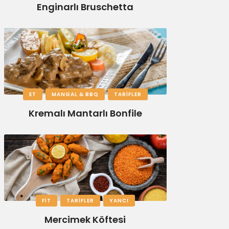
Enginarlı Bruschetta
ET
MANGAL & BBQ
TARIFLER
Kremalı Mantarlı Bonfile
FIT
TARIFLER
YANCI
Mercimek Köftesi