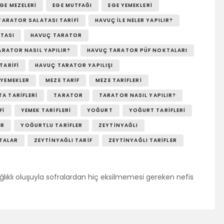
GE MEZELERI
EGE MUTFAĞI
EGE YEMEKLERI
TARATOR SALATASI TARIFI
HAVUÇ ILE NELER YAPILIR?
TASI
HAVUÇ TARATOR
RATOR NASIL YAPILIR?
HAVUÇ TARATOR PÜF NOKTALARI
TARIFI
HAVUÇ TARATOR YAPILIŞI
 YEMEKLER
MEZE TARIF
MEZE TARIFLERI
TA TARIFLERI
TARATOR
TARATOR NASIL YAPILIR?
FI
YEMEK TARIFLERI
YOĞURT
YOĞURT TARIFLERI
AR
YOĞURTLU TARIFLER
ZEYTINYAĞLI
ATALAR
ZEYTINYAĞLI TARIF
ZEYTINYAĞLI TARIFLER
lıklı oluşuyla sofralardan hiç eksilmemesi gereken nefis