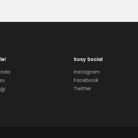
le!
Sosy Social
ında
Instagram
Facebook
im
Twitter
iği