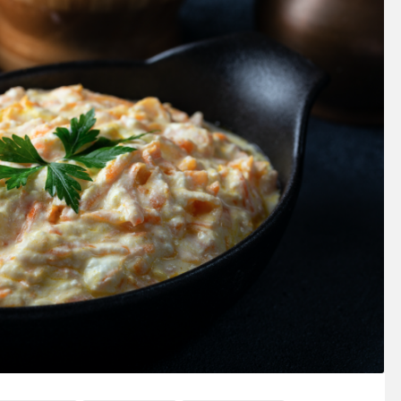
SOSY’LE!