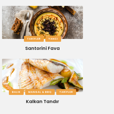
TARIFLER
YANCI
Santorini Fava
BALIK
MANGAL & BBQ
TARIFLER
Kalkan Tandır