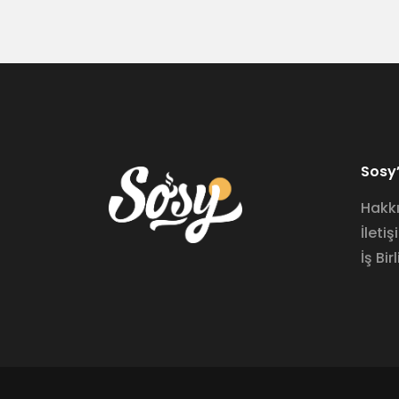
Sosy’
Hakk
İletiş
İş Birl