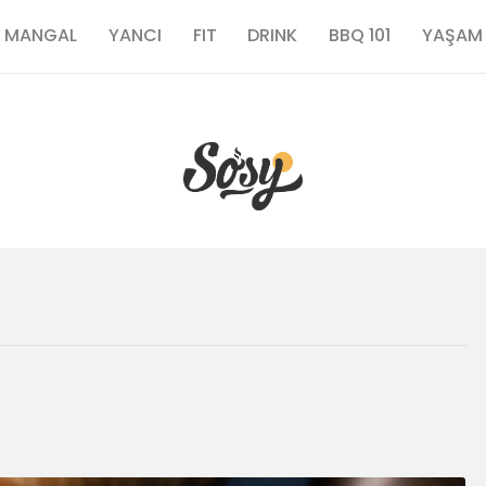
TARİFLER
MANGAL
YANCI
FIT
DRINK
BBQ 101
YAŞAM
MANGAL
YANCI
FIT
DRINK
BBQ 101
YAŞAM