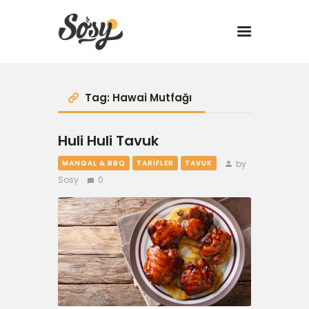
TARİFLER
Tag: Hawai Mutfağı
MANGAL
Huli Huli Tavuk
YANCI
by
MANGAL & BBQ
TARIFLER
TAVUK
Sosy
0
FIT
DRINK
BBQ 101