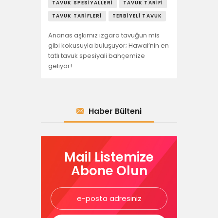
TAVUK SPESIYALLERI
TAVUK TARIFI
TAVUK TARIFLERI
TERBIYELI TAVUK
Ananas aşkımız ızgara tavuğun mis
gibi kokusuyla buluşuyor; Hawai’nin en
tatlı tavuk spesiyali bahçemize
geliyor!
Haber Bülteni
Mail Listemize
Abone Olun