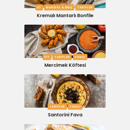
ET
MANGAL & BBQ
TARIFLER
Kremalı Mantarlı Bonfile
FIT
TARIFLER
YANCI
Mercimek Köftesi
TARIFLER
YANCI
Santorini Fava