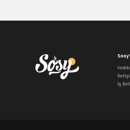
Sosy’
Hakk
İletiş
İş Birl