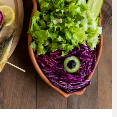
SOSY’LE!