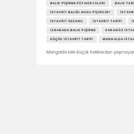
BALIK PIŞIRME PÜF NOKTALARI
BALIK TAR
İSTAVRIT BALIĞI NASIL PIŞIRILIR?
İSTAVR
İSTAVRIT SEZONU
İSTAVRIT TARIFI
İ
IZGARADA BALIK PIŞIRME
KARAGÖZ ISTA
KÜÇÜK İSTAVRIT TARIFI
MANGALDA İSTA
Mangalda bile küçük balıklardan şaşmayan