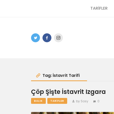
TARİFLER
Tag: İstavrit Tarifi
Çöp Şişte İstavrit Izgara
by Sosy
0
BALIK
TARIFLER