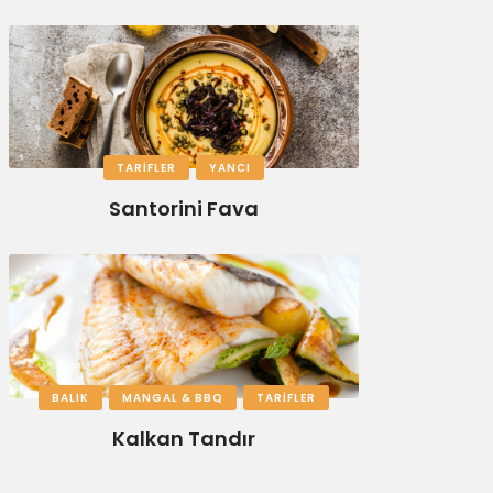
TARIFLER
YANCI
Santorini Fava
BALIK
MANGAL & BBQ
TARIFLER
Kalkan Tandır