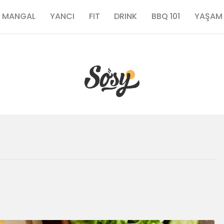
TARİFLER
MANGAL
YANCI
FIT
DRINK
BBQ 101
YAŞAM
MANGAL
YANCI
FIT
DRINK
BBQ 101
YAŞAM