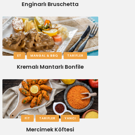
Enginarlı Bruschetta
ET
MANGAL & BBQ
TARIFLER
Kremalı Mantarlı Bonfile
FIT
TARIFLER
YANCI
Mercimek Köftesi