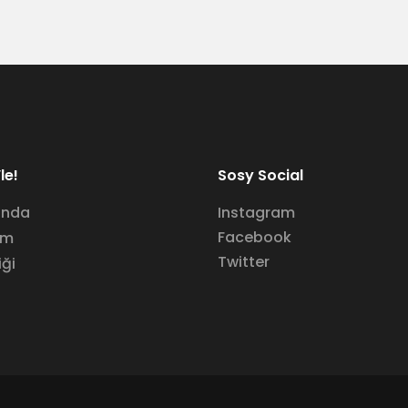
le!
Sosy Social
ında
Instagram
Facebook
im
Twitter
iği