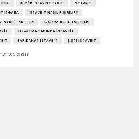
IFLERI
BÜYÜK İSTAVRIT TARIFI
ISTAVRIT
IT IZGARA
İSTAVRIT NASIL PIŞIRILIR?
STAVRIT TARIFLERI
IZGARA BALIK TARIFLERI
VRIT
KIZARTMA TADINDA İSTAVRIT
VRIT
SARIKANAT İSTAVRIT
ŞIŞTE İSTAVRIT
lar toplansın!