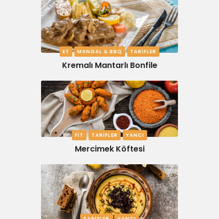
ET
MANGAL & BBQ
TARIFLER
Kremalı Mantarlı Bonfile
FIT
TARIFLER
YANCI
Mercimek Köftesi
TARIFLER
YANCI