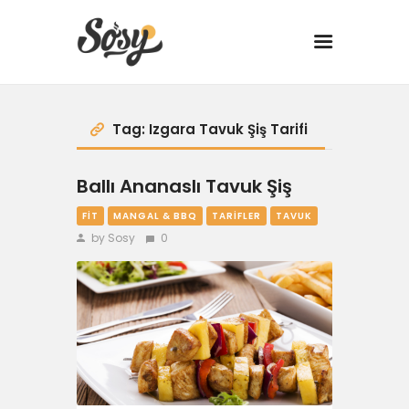
TARİFLER
Tag: Izgara Tavuk Şiş Tarifi
MANGAL
Ballı Ananaslı Tavuk Şiş
YANCI
FIT
MANGAL & BBQ
TARIFLER
TAVUK
by Sosy
0
FIT
DRINK
BBQ 101