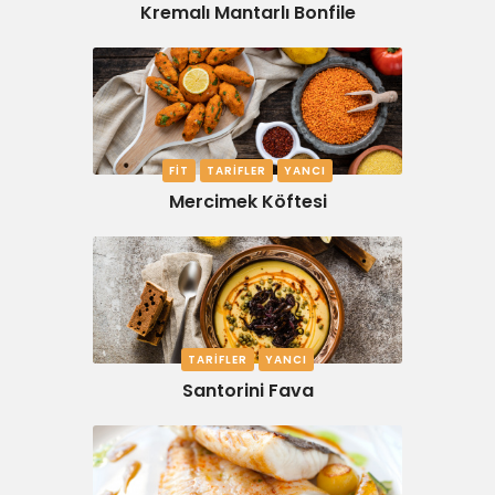
Kremalı Mantarlı Bonfile
FIT
TARIFLER
YANCI
Mercimek Köftesi
TARIFLER
YANCI
Santorini Fava