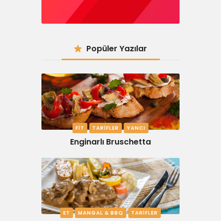
Popüler Yazılar
FIT
TARIFLER
YANCI
Enginarlı Bruschetta
ET
MANGAL & BBQ
TARIFLER