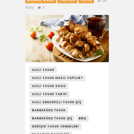
by
MANGAL & BBQ
TARIFLER
TAVUK
Sosy
0
ACILI TAVUK
ACILI TAVUK NASIL YAPILIR?
ACILI TAVUK SOSU
ACILI TAVUK TARIFI
ACILI ZENCEFILLI TAVUK ŞIŞ
BARBEKÜDE TAVUK
BARBEKÜDE TAVUK ŞIŞ
BBQ
DEĞIŞIK TAVUK YEMEKLERI