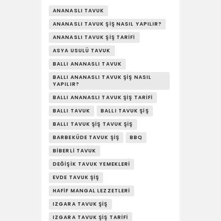
YAŞAM
ANANASLI TAVUK
SOSY’LE!
ANANASLI TAVUK ŞIŞ NASIL YAPILIR?
ANANASLI TAVUK ŞIŞ TARIFI
ASYA USULÜ TAVUK
BALLI ANANASLI TAVUK
BALLI ANANASLI TAVUK ŞIŞ NASIL
YAPILIR?
BALLI ANANASLI TAVUK ŞIŞ TARIFI
BALLI TAVUK
BALLI TAVUK ŞIŞ
BALLI TAVUK ŞIŞ TAVUK ŞIŞ
BARBEKÜDE TAVUK ŞIŞ
BBQ
BIBERLI TAVUK
DEĞIŞIK TAVUK YEMEKLERI
EVDE TAVUK ŞIŞ
HAFIF MANGAL LEZZETLERI
IZGARA TAVUK ŞIŞ
IZGARA TAVUK ŞIŞ TARIFI