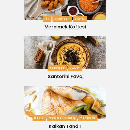
FIT
TARIFLER
YANCI
Mercimek Köftesi
TARIFLER
YANCI
Santorini Fava
BALIK
MANGAL & BBQ
TARIFLER
Kalkan Tandır