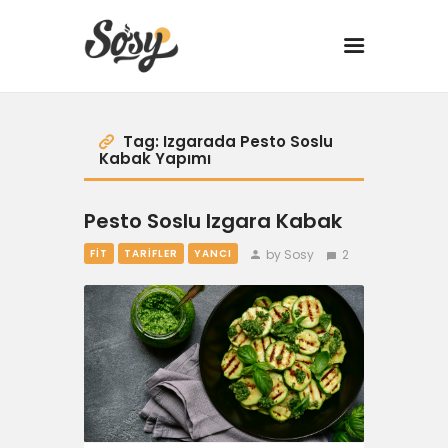
TARİFLER
Tag: Izgarada Pesto Soslu
Kabak Yapımı
MANGAL
Pesto Soslu Izgara Kabak
YANCI
by Sosy
2
FIT
TARIFLER
YANCI
FIT
DRINK
BBQ 101