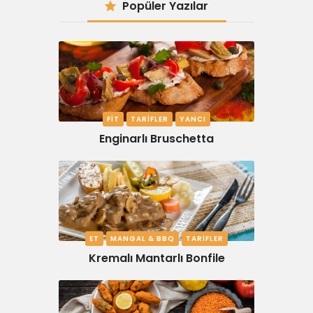
Popüler Yazılar
FIT
TARIFLER
YANCI
Enginarlı Bruschetta
ET
MANGAL & BBQ
TARIFLER
Kremalı Mantarlı Bonfile