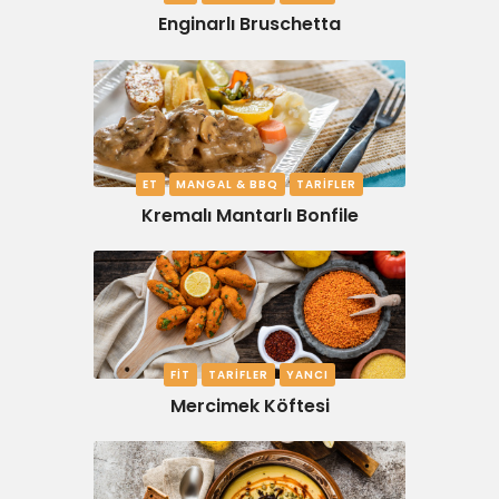
Enginarlı Bruschetta
ET
MANGAL & BBQ
TARIFLER
Kremalı Mantarlı Bonfile
FIT
TARIFLER
YANCI
Mercimek Köftesi