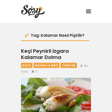
TARİFLER
Tag: Kalamar Nasıl Pişirilir?
MANGAL
Keçi Peynirli Izgara
Kalamar Dolma
YANCI
by
BALIK
MANGAL & BBQ
TARIFLER
Sosy
0
FIT
DRINK
BBQ 101