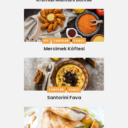
FIT
TARIFLER
YANCI
Mercimek Köftesi
TARIFLER
YANCI
Santorini Fava