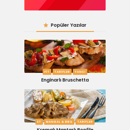
Popüler Yazılar
FIT
TARIFLER
YANCI
Enginarlı Bruschetta
ET
MANGAL & BBQ
TARIFLER
Kremalı Mantarlı Bonfile