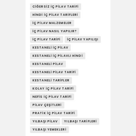
YAŞAM
CIĞERSIZ İÇ PILAV TARIFI
HINDI İÇ PILAV TARIFLERI
SOSY’LE!
İÇ PILAV MALZEMELER
İÇ PILAV NASIL YAPILIR?
İÇ PILAV TARIFI
İÇ PILAV YAPILIŞI
KESTANELI İÇ PILAV
KESTANELI İÇ PILAVLI HINDI
KESTANELI PILAV
KESTANELI PILAV TARIFI
KESTANELI TARIFLER
KOLAY İÇ PILAV TARIFI
NEFIS İÇ PILAV TARIFI
PILAV ÇEŞITLERI
PRATIK İÇ PILAV TARIFI
YILBAŞI PILAV
YILBAŞI TARIFLERI
YILBAŞI YEMEKLERI