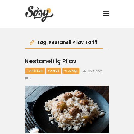
TARİFLER
Tag: Kestaneli Pilav Tarifi
MANGAL
Kestaneli İç Pilav
by Sosy
TARIFLER
YANCI
YILBAŞI
YANCI
1
FIT
DRINK
BBQ 101