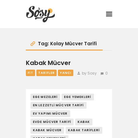
TARİFLER
Tag: Kolay Mücver Tarifi
MANGAL
Kabak Mücver
YANCI
by Sosy
0
FIT
TARIFLER
YANCI
FIT
EGE MEZELERI
EGE YEMEKLERI
DRINK
EN LEZZETLI MÜCVER TARIFI
EV YAPIMI MÜCVER
BBQ 101
EVDE MÜCVER TARIFI
KABAK
KABAK MÜCVER
KABAK TARIFLERI