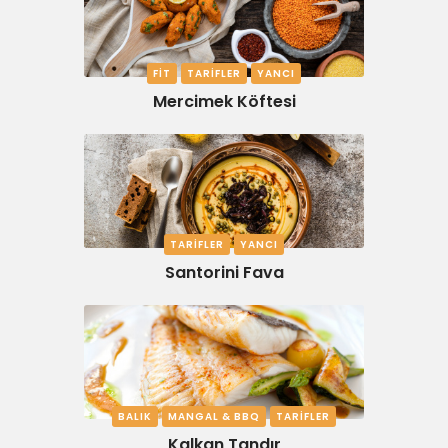
FIT
TARIFLER
YANCI
Mercimek Köftesi
TARIFLER
YANCI
Santorini Fava
BALIK
MANGAL & BBQ
TARIFLER
Kalkan Tandır