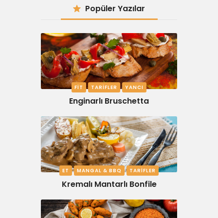
Popüler Yazılar
FIT
TARIFLER
YANCI
Enginarlı Bruschetta
ET
MANGAL & BBQ
TARIFLER
Kremalı Mantarlı Bonfile