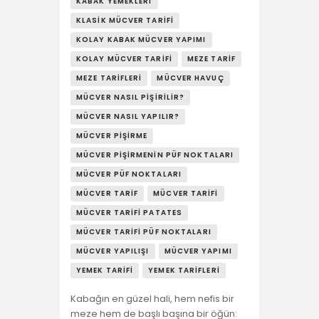
YAŞAM
KABAK YEMEKLERI
KLASIK MÜCVER TARIFI
SOSY’LE!
KOLAY KABAK MÜCVER YAPIMI
KOLAY MÜCVER TARIFI
MEZE TARIF
MEZE TARIFLERI
MÜCVER HAVUÇ
MÜCVER NASIL PIŞIRILIR?
MÜCVER NASIL YAPILIR?
MÜCVER PIŞIRME
MÜCVER PIŞIRMENIN PÜF NOKTALARI
MÜCVER PÜF NOKTALARI
MÜCVER TARIF
MÜCVER TARIFI
MÜCVER TARIFI PATATES
MÜCVER TARIFI PÜF NOKTALARI
MÜCVER YAPILIŞI
MÜCVER YAPIMI
YEMEK TARIFI
YEMEK TARIFLERI
Kabağın en güzel hali, hem nefis bir
meze hem de başlı başına bir öğün: