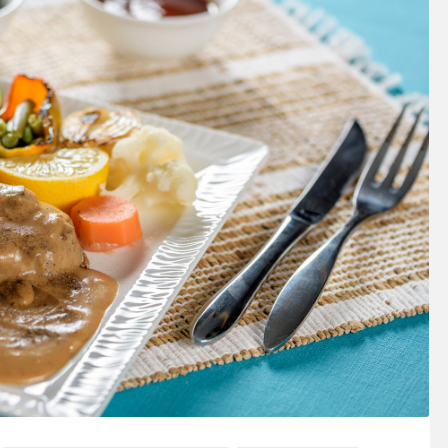
SOSY’LE!