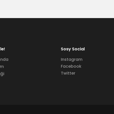
le!
Sosy Social
ında
Instagram
Facebook
im
Twitter
iği