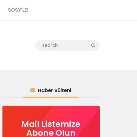
SOSY’LE!
Haber Bülteni
Mail Listemize
Abone Olun