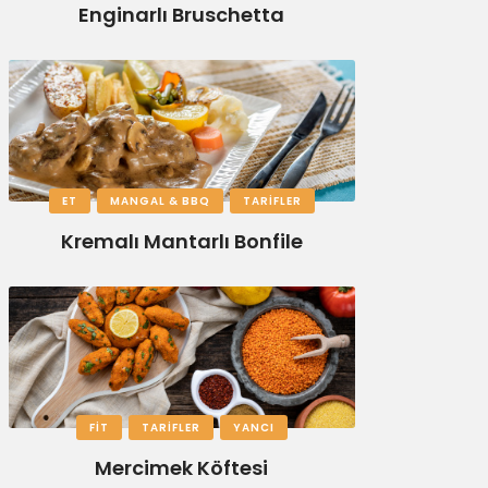
Enginarlı Bruschetta
ET
MANGAL & BBQ
TARIFLER
Kremalı Mantarlı Bonfile
FIT
TARIFLER
YANCI
Mercimek Köftesi