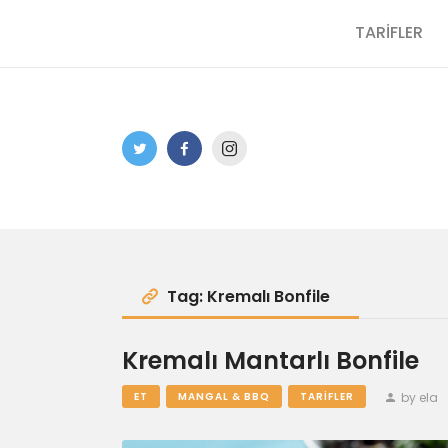
TARİFLER
Tag: Kremalı Bonfile
Kremalı Mantarlı Bonfile
by ela
ET
MANGAL & BBQ
TARIFLER