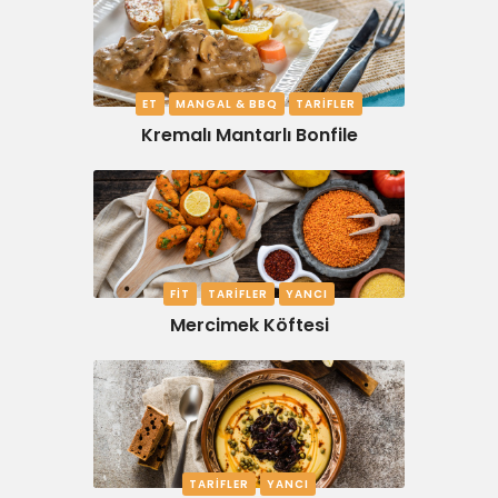
ET
MANGAL & BBQ
TARIFLER
Kremalı Mantarlı Bonfile
FIT
TARIFLER
YANCI
Mercimek Köftesi
TARIFLER
YANCI