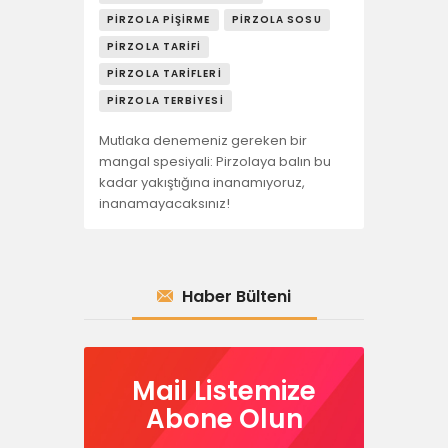
PIRZOLA PIŞIRME
PIRZOLA SOSU
PIRZOLA TARIFI
PIRZOLA TARIFLERI
PIRZOLA TERBIYESI
Mutlaka denemeniz gereken bir
mangal spesiyali: Pirzolaya balın bu
kadar yakıştığına inanamıyoruz,
inanamayacaksınız!
Haber Bülteni
Mail Listemize
Abone Olun