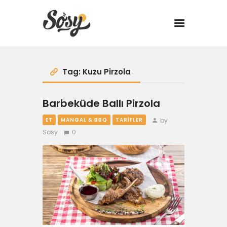
TARİFLER
Tag: Kuzu Pirzola
MANGAL
Barbeküde Ballı Pirzola
YANCI
by
ET
MANGAL & BBQ
TARIFLER
Sosy
0
FIT
DRINK
BBQ 101