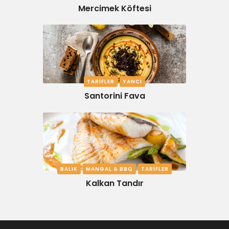
Mercimek Köftesi
TARIFLER
YANCI
Santorini Fava
BALIK
MANGAL & BBQ
TARIFLER
Kalkan Tandır