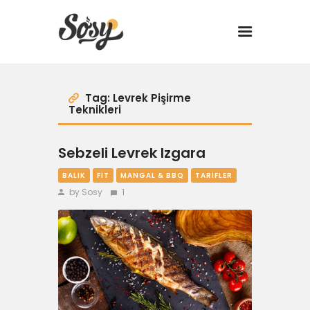
TARİFLER
Tag: Levrek Pişirme
Teknikleri
MANGAL
Sebzeli Levrek Izgara
YANCI
BALIK
FIT
MANGAL & BBQ
TARIFLER
by Sosy
1
FIT
DRINK
BBQ 101