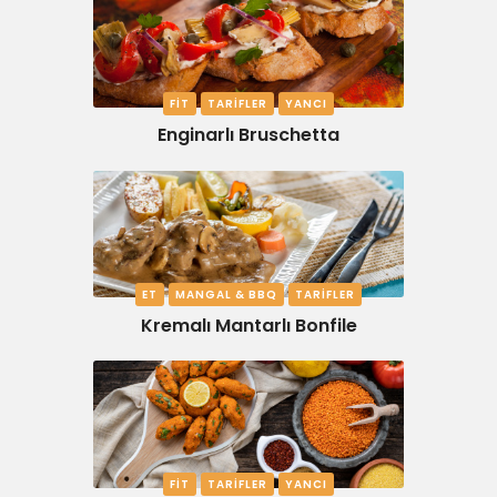
FIT
TARIFLER
YANCI
Enginarlı Bruschetta
ET
MANGAL & BBQ
TARIFLER
Kremalı Mantarlı Bonfile
FIT
TARIFLER
YANCI