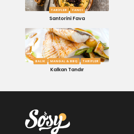
TARIFLER
YANCI
Santorini Fava
BALIK
MANGAL & BBQ
TARIFLER
Kalkan Tandır