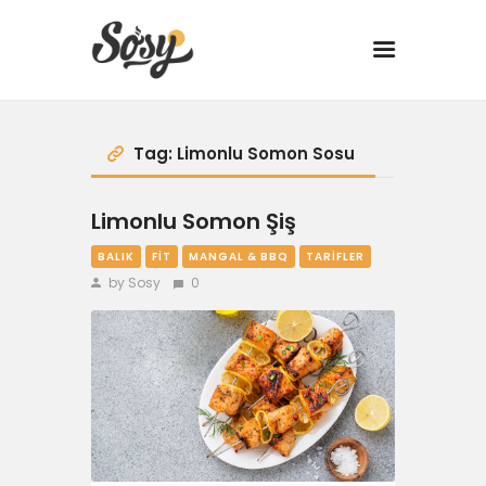
TARİFLER
Tag: Limonlu Somon Sosu
MANGAL
Limonlu Somon Şiş
BALIK
FIT
MANGAL & BBQ
TARIFLER
YANCI
by Sosy
0
FIT
DRINK
BBQ 101