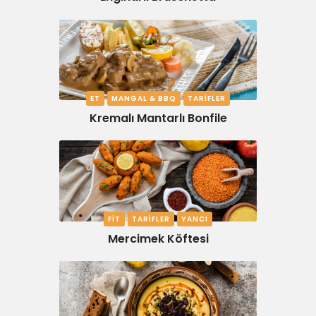
ET
MANGAL & BBQ
TARIFLER
Kremalı Mantarlı Bonfile
FIT
TARIFLER
YANCI
Mercimek Köftesi