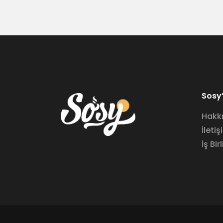
Sosy’
Hakk
İletiş
İş Birl