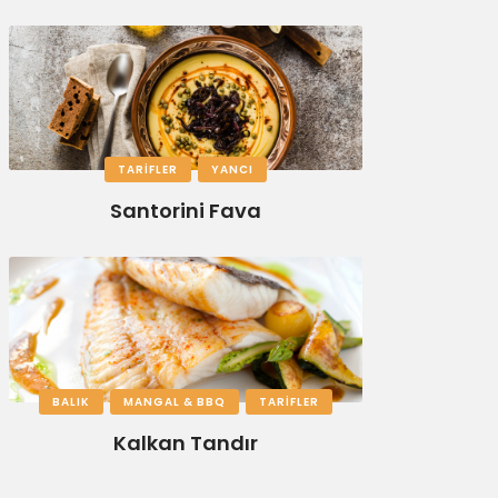
TARIFLER
YANCI
Santorini Fava
BALIK
MANGAL & BBQ
TARIFLER
Kalkan Tandır