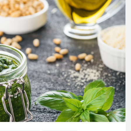
SOSY’LE!