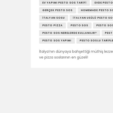
EV YAPIMI PESTO SOS TARIFI
EVDE PESTO
GERÇEK PESTO SOS
HOMEMADE PESTO S
İTALYAN SOSU
İTALYAN USÜLÜ PESTO SO
PESTO PIZZA
PESTO SOS
PESTO SOS
PESTO SOS NERELERDE KULLANILIR?
PEST
PESTO SOS YAPIMI
PESTO SOSLU TARIFL
İtalya’nın dünyaya bahşettiği müthiş lezze
ve pizza soslarının en güzeli!