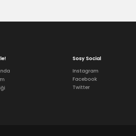
le!
Sosy Social
ında
Instagram
Facebook
im
Twitter
iği