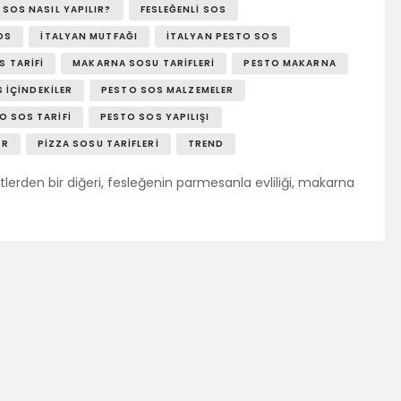
 SOS NASIL YAPILIR?
FESLEĞENLI SOS
OS
İTALYAN MUTFAĞI
İTALYAN PESTO SOS
S TARIFI
MAKARNA SOSU TARIFLERI
PESTO MAKARNA
 İÇINDEKILER
PESTO SOS MALZEMELER
O SOS TARIFI
PESTO SOS YAPILIŞI
ER
PIZZA SOSU TARIFLERI
TREND
tlerden bir diğeri, fesleğenin parmesanla evliliği, makarna