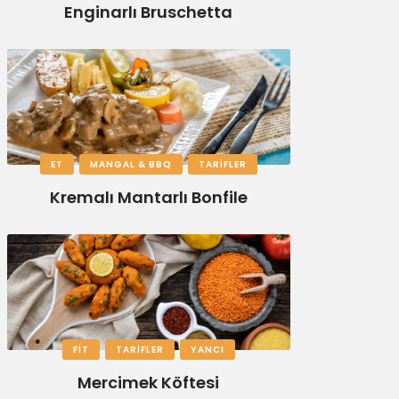
Enginarlı Bruschetta
ET
MANGAL & BBQ
TARIFLER
Kremalı Mantarlı Bonfile
FIT
TARIFLER
YANCI
Mercimek Köftesi