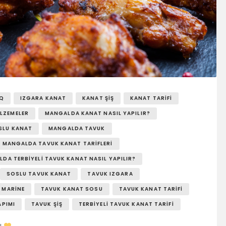
Q
IZGARA KANAT
KANAT ŞIŞ
KANAT TARIFI
LZEMELER
MANGALDA KANAT NASIL YAPILIR?
SLU KANAT
MANGALDA TAVUK
MANGALDA TAVUK KANAT TARIFLERI
DA TERBIYELI TAVUK KANAT NASIL YAPILIR?
SOSLU TAVUK KANAT
TAVUK IZGARA
 MARINE
TAVUK KANAT SOSU
TAVUK KANAT TARIFI
APIMI
TAVUK ŞIŞ
TERBIYELI TAVUK KANAT TARIFI