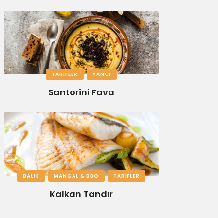
TARIFLER
YANCI
Santorini Fava
BALIK
MANGAL & BBQ
TARIFLER
Kalkan Tandır