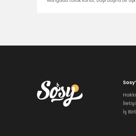
Mangalda tavuk kanat; başlı başına bir aş
Sosy’
Hakk
İletiş
İş Birl