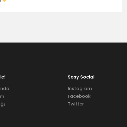
k!
le!
Sosy Social
ında
Instagram
Facebook
im
Twitter
iği