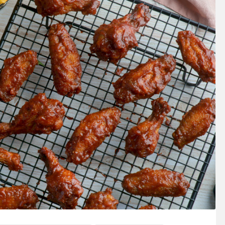
SOSY’LE!