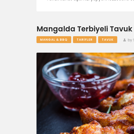
Mangalda Terbiyeli Tavuk
by 
MANGAL & BBQ
TARIFLER
TAVUK