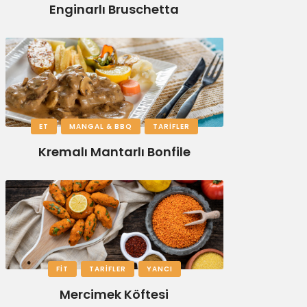
Enginarlı Bruschetta
ET
MANGAL & BBQ
TARIFLER
Kremalı Mantarlı Bonfile
FIT
TARIFLER
YANCI
Mercimek Köftesi