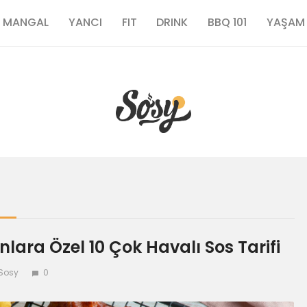
TARİFLER
MANGAL
YANCI
FIT
DRINK
BBQ 101
YAŞAM
MANGAL
YANCI
FIT
DRINK
BBQ 101
ra Özel 10 Çok Havalı Sos Tarifi
YAŞAM
Sosy
0