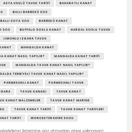
ASYA USULÜ TAVUK TARIFI
BAHARATLI KANAT
SU
BALLI BARBEKÜ SOS
BALLI SOYA SOS
BARBEKÜ KANAT
O SOS
BUFFALO SOSLU KANAT
HARDAL SOSLU TAVUK
LIMONLU IZGARA TAVUK
 KANAT
MANGALDA KANAT
A KANAT NASIL YAPILIR?
MANGALDA KANAT TARIFI
VUK
MANGALDA TAVUK KANAT NASIL YAPILIR?
ALDA TERBIYELI TAVUK KANAT NASIL YAPILIR?
PARMESANLI KANAT
PARMESANLI TAVUK
ZGARA
TAVUK KANADI
TAVUK KANAT
UK KANAT MALZEMELER
TAVUK KANAT MARINE
OSU
TAVUK KANAT TARIFI
TAVUK KANAT TARIFLERI
ANAT TARIFI
WORCESTERSHIRE SOSU
sosladığımız listemize göz atmadan ateşi yakmayın!