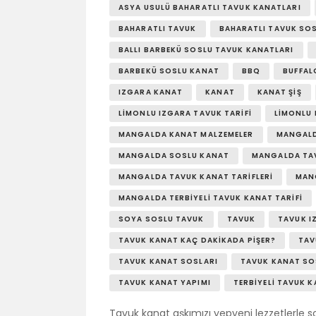
ASYA USULÜ BAHARATLI TAVUK KANATLARI
BAHARATLI TAVUK
BAHARATLI TAVUK SO
BALLI BARBEKÜ SOSLU TAVUK KANATLARI
BARBEKÜ SOSLU KANAT
BBQ
BUFFAL
IZGARA KANAT
KANAT
KANAT ŞIŞ
LIMONLU IZGARA TAVUK TARIFI
LIMONLU
MANGALDA KANAT MALZEMELER
MANGALD
MANGALDA SOSLU KANAT
MANGALDA TA
MANGALDA TAVUK KANAT TARIFLERI
MANG
MANGALDA TERBIYELI TAVUK KANAT TARIFI
SOYA SOSLU TAVUK
TAVUK
TAVUK I
TAVUK KANAT KAÇ DAKIKADA PIŞER?
TAV
TAVUK KANAT SOSLARI
TAVUK KANAT S
TAVUK KANAT YAPIMI
TERBIYELI TAVUK K
Tavuk kanat aşkımızı yepyeni lezzetlerle 