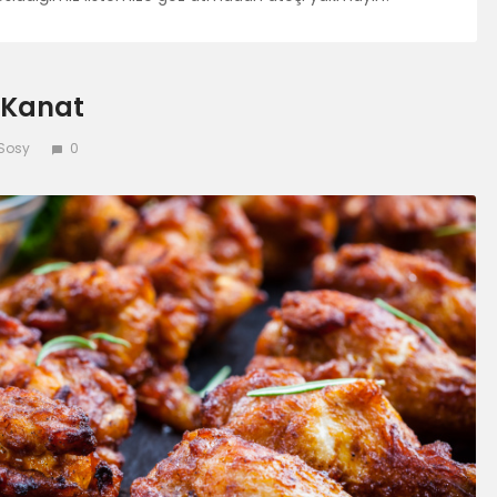
 Kanat
Sosy
0