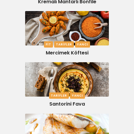
Kremalı Mantarlı Bonfile
FIT
TARIFLER
YANCI
Mercimek Köftesi
TARIFLER
YANCI
Santorini Fava