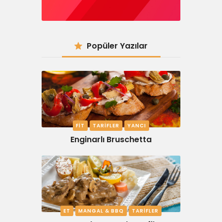
Popüler Yazılar
FIT
TARIFLER
YANCI
Enginarlı Bruschetta
ET
MANGAL & BBQ
TARIFLER