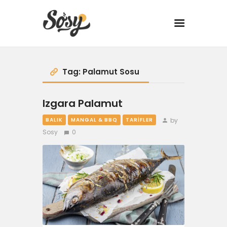
TARİFLER
Tag: Palamut Sosu
MANGAL
Izgara Palamut
by
BALIK
MANGAL & BBQ
TARIFLER
YANCI
Sosy
0
FIT
DRINK
BBQ 101