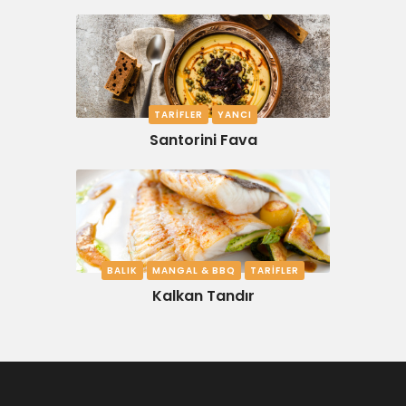
TARIFLER
YANCI
Santorini Fava
BALIK
MANGAL & BBQ
TARIFLER
Kalkan Tandır