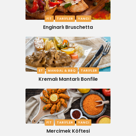
FIT
TARIFLER
YANCI
Enginarlı Bruschetta
ET
MANGAL & BBQ
TARIFLER
Kremalı Mantarlı Bonfile
FIT
TARIFLER
YANCI
Mercimek Köftesi