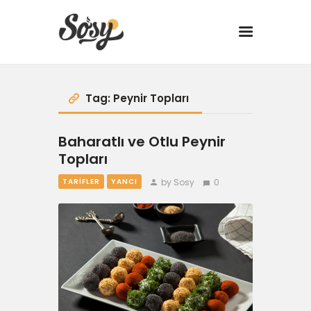
TARİFLER
Tag: Peynir Topları
MANGAL
Baharatlı ve Otlu Peynir
Topları
YANCI
by Sosy
0
TARIFLER
YANCI
FIT
DRINK
BBQ 101