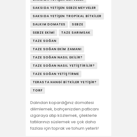
SAKSIDA YETIŞEN SEBZE MEYVELER
SAKSIDA YETIŞEN TROPIKAL BITKILER
SALKIM DOMATES
SEBZE
SEBZE EKIMI
TAZE SARIMSAK
TAZE SOĞAN
TAZE SOĞAN EKIM ZAMANI
TAZE SOĞAN NASIL EKILIR?
TAZE SOĞAN NASIL YETIŞTIRILIR?
TAZE SOĞAN YETIŞTIRME
TERASTA HANGI BITKILER YETIŞIR?
TORF
Dalından kopardığınız domatesi
dilimlemek, bahçenizden patlıcanı
ızgaraya atıp közlemek, çileklerle
tatlılarınızı süslemek ve çok daha
fazlası için toprak ve tohum yeterli!