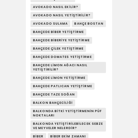
YAŞAM
AVOKADO NASIL EKILIR?
AVOKADO NASIL YETIŞTIRILIR?
SOSY’LE!
AVOKADO SULAMA
BAHÇE BOSTAN
BAHÇEDE BIBER YETIŞTIRME
BAHÇEDE BIBERIYE YETIŞTIRME
BAHÇEDE ÇILEK YETIŞTIRME
BAHÇEDE DOMATES YETIŞTIRME
BAHÇEDE LIMON AĞACI NASIL
YETIŞTIRILIR?
BAHÇEDE LIMON YETIŞTIRME
BAHÇEDE PATLICAN YETIŞTIRME
BAHÇEDE TAZE SOĞAN
BALKON BAHÇECILIĞI
BALKONDA BITKI YETIŞTIRMENIN PÜF
NOKTALARI
BALKONDA YETIŞTIRILEBILECEK SEBZE
VE MEYVELER NELERDIR?
BIBER
BIBER EKIM ZAMANI