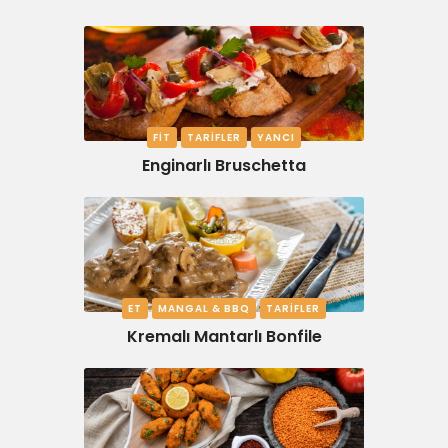
FIT
TARIFLER
YANCI
Enginarlı Bruschetta
ET
MANGAL & BBQ
TARIFLER
Kremalı Mantarlı Bonfile