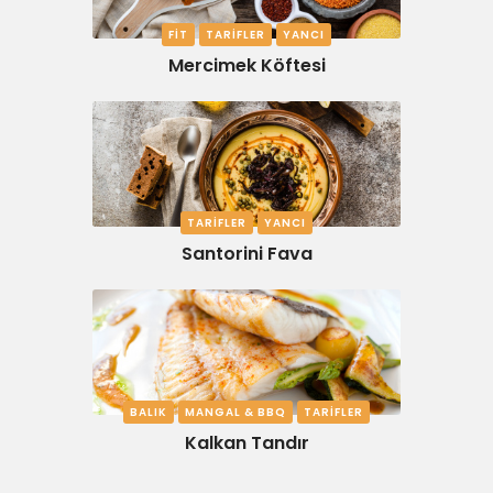
FIT
TARIFLER
YANCI
Mercimek Köftesi
TARIFLER
YANCI
Santorini Fava
BALIK
MANGAL & BBQ
TARIFLER
Kalkan Tandır