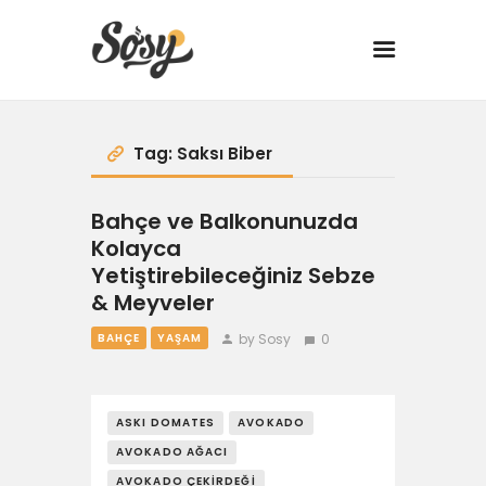
TARİFLER
Tag: Saksı Biber
MANGAL
Bahçe ve Balkonunuzda
Kolayca
YANCI
Yetiştirebileceğiniz Sebze
& Meyveler
FIT
by Sosy
0
BAHÇE
YAŞAM
DRINK
ASKI DOMATES
AVOKADO
BBQ 101
AVOKADO AĞACI
AVOKADO ÇEKIRDEĞI