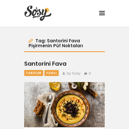
TARİFLER
Tag: Santorini Fava
Pişirmenin Püf Noktaları
MANGAL
Santorini Fava
YANCI
by Sosy
0
TARIFLER
YANCI
FIT
DRINK
BBQ 101