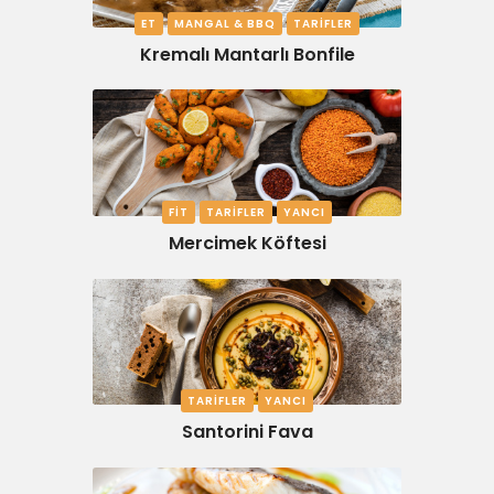
ET
MANGAL & BBQ
TARIFLER
Kremalı Mantarlı Bonfile
FIT
TARIFLER
YANCI
Mercimek Köftesi
TARIFLER
YANCI
Santorini Fava