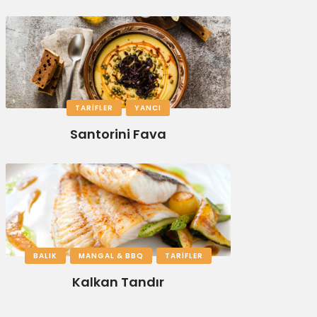
TARIFLER
YANCI
Santorini Fava
BALIK
MANGAL & BBQ
TARIFLER
Kalkan Tandır