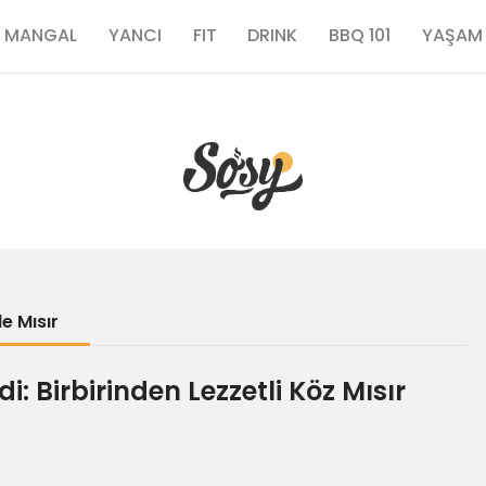
TARİFLER
MANGAL
YANCI
FIT
DRINK
BBQ 101
YAŞAM
MANGAL
YANCI
FIT
DRINK
e Mısır
BBQ 101
: Birbirinden Lezzetli Köz Mısır
YAŞAM