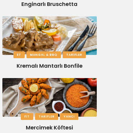
Enginarlı Bruschetta
ET
MANGAL & BBQ
TARIFLER
Kremalı Mantarlı Bonfile
FIT
TARIFLER
YANCI
Mercimek Köftesi