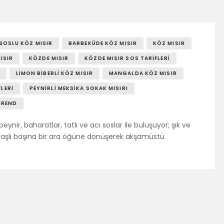
SOSY’LE!
SOSLU KÖZ MISIR
BARBEKÜDE KÖZ MISIR
KÖZ MISIR
ISIR
KÖZDE MISIR
KÖZDE MISIR SOS TARIFLERI
LIMON BIBERLI KÖZ MISIR
MANGALDA KÖZ MISIR
LERI
PEYNIRLI MEKSIKA SOKAK MISIRI
TREND
nir, baharatlar, tatlı ve acı soslar ile buluşuyor; şık ve
 başlı başına bir ara öğüne dönüşerek akşamüstü