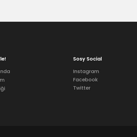
le!
Sosy Social
ında
Instagram
Facebook
im
Twitter
iği