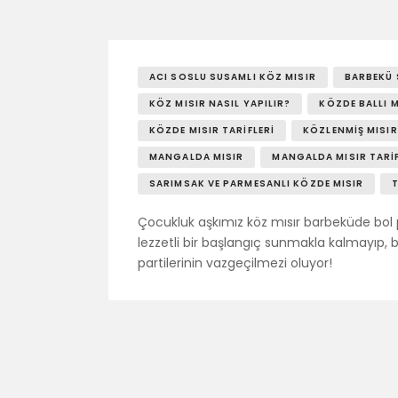
ACI SOSLU SUSAMLI KÖZ MISIR
BARBEKÜ 
KÖZ MISIR NASIL YAPILIR?
KÖZDE BALLI M
KÖZDE MISIR TARIFLERI
KÖZLENMIŞ MISIR
MANGALDA MISIR
MANGALDA MISIR TARIF
SARIMSAK VE PARMESANLI KÖZDE MISIR
Çocukluk aşkımız köz mısır barbeküde bol pey
lezzetli bir başlangıç sunmakla kalmayıp,
partilerinin vazgeçilmezi oluyor!