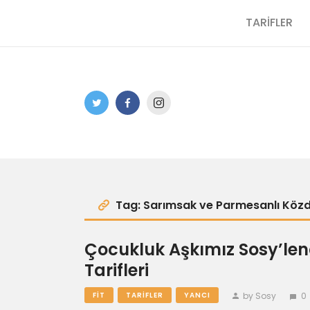
TARİFLER
Tag: Sarımsak ve Parmesanlı Közd
Çocukluk Aşkımız Sosy’lendi
Tarifleri
by Sosy
0
FIT
TARIFLER
YANCI