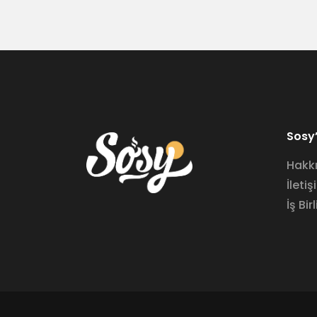
Sosy’
Hakk
İletiş
İş Birl