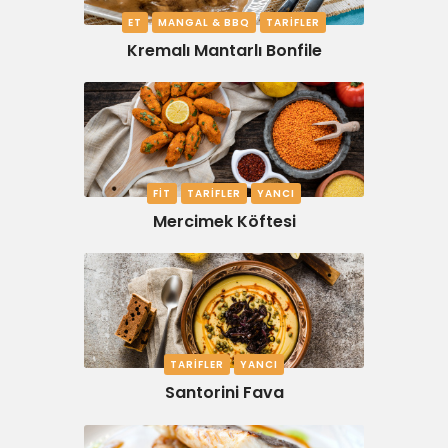
ET
MANGAL & BBQ
TARIFLER
Kremalı Mantarlı Bonfile
FIT
TARIFLER
YANCI
Mercimek Köftesi
TARIFLER
YANCI
Santorini Fava