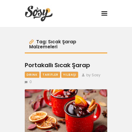
TARİFLER
Tag: Sıcak Şarap
Malzemeleri
MANGAL
Portakallı Sıcak Şarap
YANCI
by Sosy
DRINK
TARIFLER
YILBAŞI
0
FIT
DRINK
BBQ 101