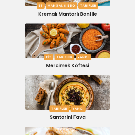
ET
MANGAL & BBQ
TARIFLER
Kremalı Mantarlı Bonfile
FIT
TARIFLER
YANCI
Mercimek Köftesi
TARIFLER
YANCI
Santorini Fava