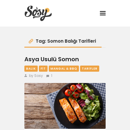
TARİFLER
Tag: Somon Balığı Tarifleri
MANGAL
Asya Usulü Somon
BALIK
FIT
MANGAL & BBQ
TARIFLER
YANCI
by Sosy
1
FIT
DRINK
BBQ 101