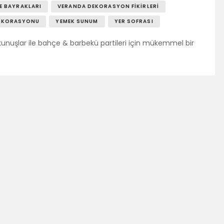
E BAYRAKLARI
VERANDA DEKORASYON FIKIRLERI
DEKORASYONU
YEMEK SUNUM
YER SOFRASI
unuşlar ile bahçe & barbekü partileri için mükemmel bir