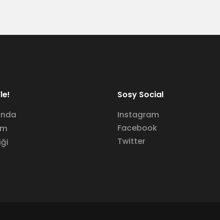
le!
Sosy Social
ında
Instagram
Facebook
im
Twitter
iği