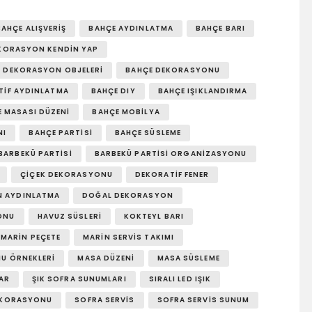
BAHÇE ALIŞVERIŞ
BAHÇE AYDINLATMA
BAHÇE BARI
KORASYON KENDIN YAP
 DEKORASYON OBJELERI
BAHÇE DEKORASYONU
TIF AYDINLATMA
BAHÇE DIY
BAHÇE IŞIKLANDIRMA
 MASASI DÜZENI
BAHÇE MOBILYA
NI
BAHÇE PARTISI
BAHÇE SÜSLEME
BARBEKÜ PARTISI
BARBEKÜ PARTISI ORGANIZASYONU
ÇIÇEK DEKORASYONU
DEKORATIF FENER
N AYDINLATMA
DOĞAL DEKORASYON
ONU
HAVUZ SÜSLERI
KOKTEYL BARI
MARIN PEÇETE
MARIN SERVIS TAKIMI
U ÖRNEKLERI
MASA DÜZENI
MASA SÜSLEME
AR
ŞIK SOFRA SUNUMLARI
SIRALI LED IŞIK
EKORASYONU
SOFRA SERVIS
SOFRA SERVIS SUNUM