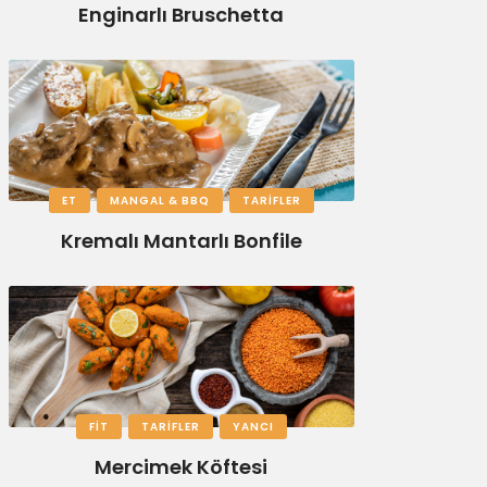
Enginarlı Bruschetta
ET
MANGAL & BBQ
TARIFLER
Kremalı Mantarlı Bonfile
FIT
TARIFLER
YANCI
Mercimek Köftesi