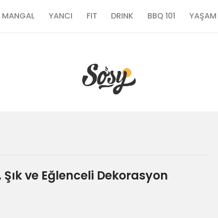
TARİFLER
MANGAL
YANCI
FIT
DRINK
BBQ 101
YAŞAM
MANGAL
YANCI
FIT
DRINK
BBQ 101
t, Şık ve Eğlenceli Dekorasyon
YAŞAM