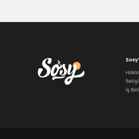
Sosy’
Hakk
İletiş
İş Birl