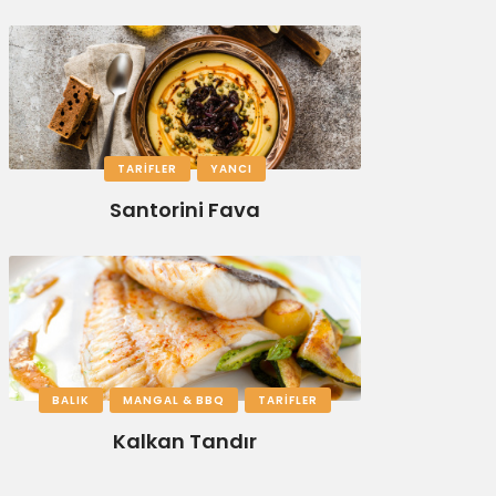
TARIFLER
YANCI
Santorini Fava
BALIK
MANGAL & BBQ
TARIFLER
Kalkan Tandır