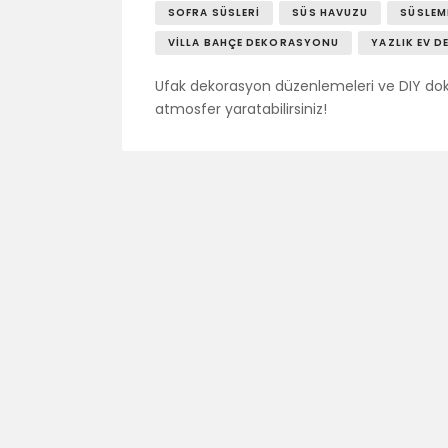
SOFRA SÜSLERI
SÜS HAVUZU
SÜSLEM
VILLA BAHÇE DEKORASYONU
YAZLIK EV 
Ufak dekorasyon düzenlemeleri ve DIY dok
atmosfer yaratabilirsiniz!