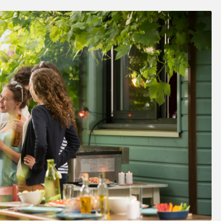
SOSY’LE!