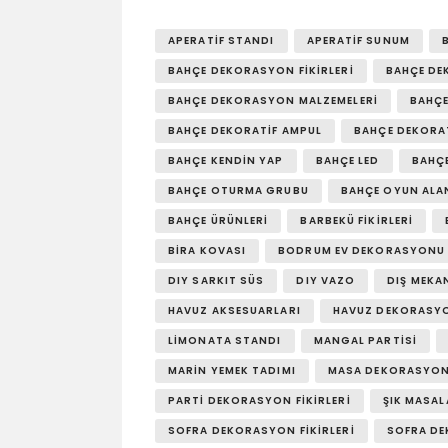
APERATIF STANDI
APERATIF SUNUM
BAHÇE DEKORASYON FIKIRLERI
BAHÇE DE
BAHÇE DEKORASYON MALZEMELERI
BAHÇE
BAHÇE DEKORATIF AMPUL
BAHÇE DEKORA
BAHÇE KENDIN YAP
BAHÇE LED
BAHÇE
BAHÇE OTURMA GRUBU
BAHÇE OYUN ALA
BAHÇE ÜRÜNLERI
BARBEKÜ FIKIRLERI
BIRA KOVASI
BODRUM EV DEKORASYONU
DIY SARKIT SÜS
DIY VAZO
DIŞ MEKA
HAVUZ AKSESUARLARI
HAVUZ DEKORASY
LIMONATA STANDI
MANGAL PARTISI
MARIN YEMEK TADIMI
MASA DEKORASYON
PARTI DEKORASYON FIKIRLERI
ŞIK MASAL
SOFRA DEKORASYON FIKIRLERI
SOFRA D