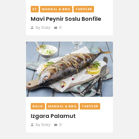
ET
MANGAL & BBQ
TARIFLER
Mavi Peynir Soslu Bonfile
by Sosy
0
BALIK
MANGAL & BBQ
TARIFLER
Izgara Palamut
by Sosy
0