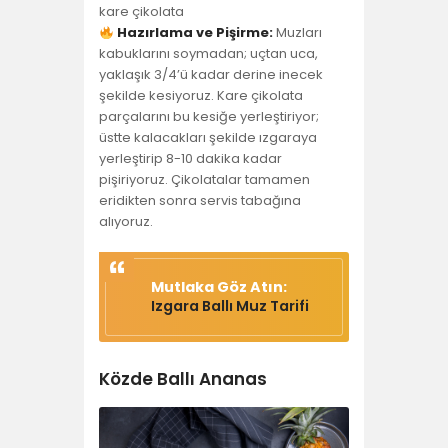
kare çikolata
Hazırlama ve Pişirme:
Muzları
kabuklarını soymadan; uçtan uca,
yaklaşık 3/4’ü kadar derine inecek
şekilde kesiyoruz. Kare çikolata
parçalarını bu kesiğe yerleştiriyor;
üstte kalacakları şekilde ızgaraya
yerleştirip 8-10 dakika kadar
pişiriyoruz. Çikolatalar tamamen
eridikten sonra servis tabağına
alıyoruz.
Mutlaka Göz Atın:
Izgara Ballı Muz Tarifi
Közde Ballı Ananas