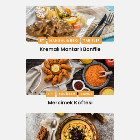
ET
MANGAL & BBQ
TARIFLER
Kremalı Mantarlı Bonfile
FIT
TARIFLER
YANCI
Mercimek Köftesi