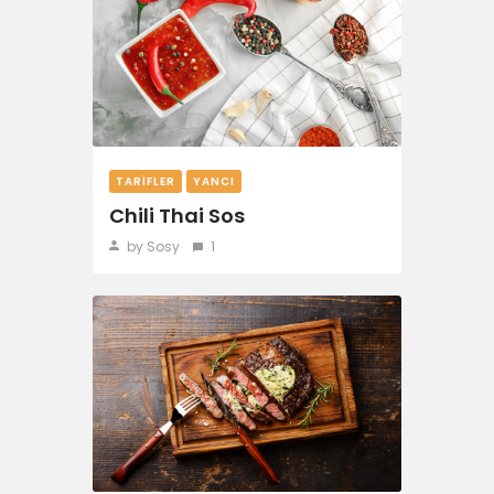
TARIFLER
YANCI
Chili Thai Sos
by Sosy
1