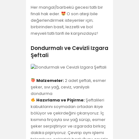
YAŞAM
Her mangal/barbekü gecesi tatlı bir
finali hak eder.
O son ateşi bile
SOSY’LE!
değerlendirmek isteyenler için;
birbirinden basit, lezzetli ve bol
meyveli tatlı tarifi ile karşınızdayız!
Dondurmalı ve Cevizli Izgara
Şeftali
Malzemeler:
2 adet şeftali, esmer
şeker, sıvı yağ, ceviz, vanilyalı
dondurma
Hazırlama ve Pişirme:
Şeftalileri
kabuklarını soymadan ortadan ikiye
bölüyor ve çekirdeğini çıkarıyoruz. İç
kısmına fırçayla sıvı yağ sürüp, esmer
şeker serpiştiriyor ve ızgarada birkaç
dakika pişiriyoruz. Çevirip aynı işlemi