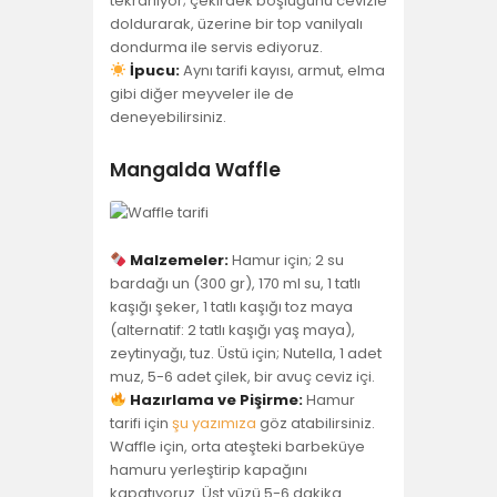
tekrarlıyor; çekirdek boşluğunu cevizle
doldurarak, üzerine bir top vanilyalı
dondurma ile servis ediyoruz.
İpucu:
Aynı tarifi kayısı, armut, elma
gibi diğer meyveler ile de
deneyebilirsiniz.
Mangalda Waffle
Malzemeler:
Hamur için; 2 su
bardağı un (300 gr), 170 ml su, 1 tatlı
kaşığı şeker, 1 tatlı kaşığı toz maya
(alternatif: 2 tatlı kaşığı yaş maya),
zeytinyağı, tuz. Üstü için; Nutella, 1 adet
muz, 5-6 adet çilek, bir avuç ceviz içi.
Hazırlama ve Pişirme:
Hamur
tarifi için
şu yazımıza
göz atabilirsiniz.
Waffle için, orta ateşteki barbeküye
hamuru yerleştirip kapağını
kapatıyoruz. Üst yüzü 5-6 dakika