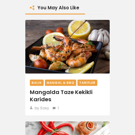
You May Also Like
BALIK
MANGAL & BBQ
TARIFLER
Mangalda Taze Kekikli
Karides
by Sosy
1