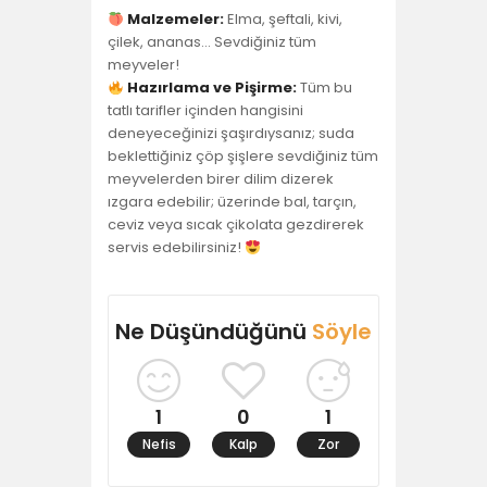
Malzemeler:
Elma, şeftali, kivi,
çilek, ananas… Sevdiğiniz tüm
meyveler!
Hazırlama ve Pişirme:
Tüm bu
tatlı tarifler içinden hangisini
deneyeceğinizi şaşırdıysanız; suda
beklettiğiniz çöp şişlere sevdiğiniz tüm
meyvelerden birer dilim dizerek
ızgara edebilir; üzerinde bal, tarçın,
ceviz veya sıcak çikolata gezdirerek
servis edebilirsiniz!
Ne Düşündüğünü
Söyle
1
0
1
Nefis
Kalp
Zor