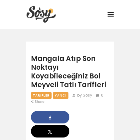
TARİFLER
Mangala Atıp Son
MANGAL
Noktayı
Koyabileceğiniz Bol
YANCI
Meyveli Tatlı Tarifleri
FIT
by Sosy
0
TARIFLER
YANCI
Share
DRINK
BBQ 101