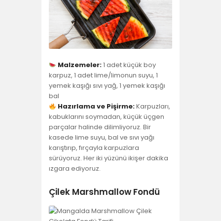
Malzemeler:
1 adet küçük boy
karpuz, 1 adet lime/limonun suyu, 1
yemek kaşığı sıvı yağ, 1 yemek kaşığı
bal
Hazırlama ve Pişirme:
Karpuzları,
kabuklarını soymadan, küçük üçgen
parçalar halinde dilimliyoruz. Bir
kasede lime suyu, bal ve sıvı yağı
karıştırıp, fırçayla karpuzlara
sürüyoruz. Her iki yüzünü ikişer dakika
ızgara ediyoruz.
Çilek Marshmallow Fondü