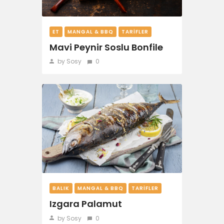
ET
MANGAL & BBQ
TARIFLER
Mavi Peynir Soslu Bonfile
by Sosy
0
BALIK
MANGAL & BBQ
TARIFLER
Izgara Palamut
by Sosy
0