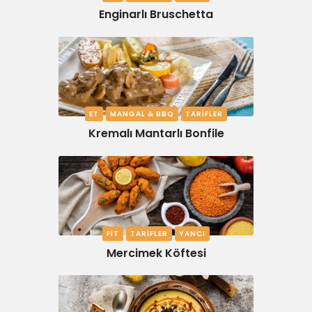
Enginarlı Bruschetta
ET
MANGAL & BBQ
TARIFLER
Kremalı Mantarlı Bonfile
FIT
TARIFLER
YANCI
Mercimek Köftesi