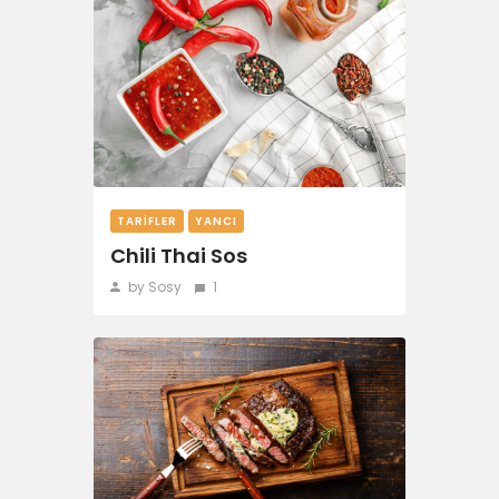
TARIFLER
YANCI
Chili Thai Sos
by Sosy
1