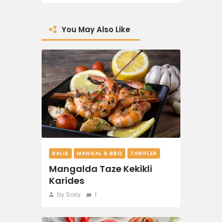
You May Also Like
BALIK
MANGAL & BBQ
TARIFLER
Mangalda Taze Kekikli
Karides
by Sosy
1