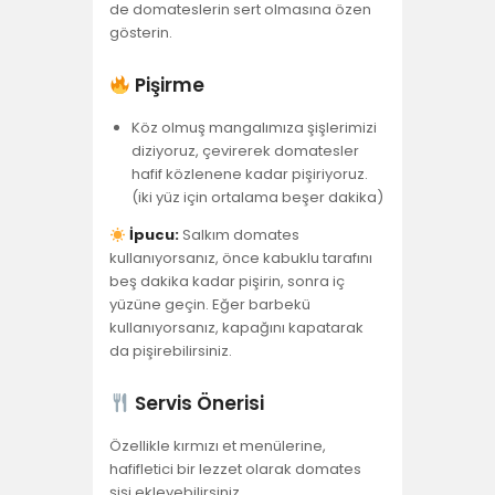
de domateslerin sert olmasına özen
gösterin.
Pişirme
Köz olmuş mangalımıza şişlerimizi
diziyoruz, çevirerek domatesler
hafif közlenene kadar pişiriyoruz.
(iki yüz için ortalama beşer dakika)
İpucu:
​Salkım domates
kullanıyorsanız, önce kabuklu tarafını
beş dakika kadar pişirin, sonra iç
yüzüne geçin. Eğer barbekü
kullanıyorsanız, kapağını kapatarak
da pişirebilirsiniz.
Servis Önerisi
Özellikle kırmızı et menülerine,
hafifletici bir lezzet olarak domates
şişi ekleyebilirsiniz.