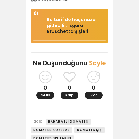
Bu tarif de hoşunuza
gidebilir:
Izgara
Bruschetta Şişleri
Ne Düşündüğünü
Söyle
0
0
0
Nefis
Kalp
Zor
Tags:
BAHARATLI DOMATES
DOMATES KÖZLEME
DOMATES ŞIŞ
DOMATES ŞIŞ TARIFI