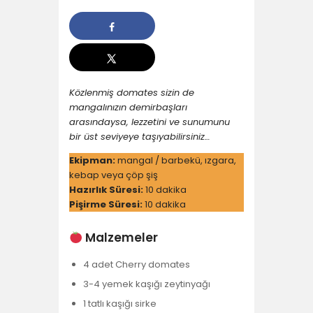
YAŞAM
SOSY’LE!
Közlenmiş domates sizin de
mangalınızın demirbaşları
arasındaysa, lezzetini ve sunumunu
bir üst seviyeye taşıyabilirsiniz…
Ekipman:
mangal / barbekü, ızgara,
kebap veya çöp şiş
Hazırlık Süresi:
10 dakika
Pişirme Süresi:
10 dakika
Malzemeler
4 adet Cherry domates
3-4 yemek kaşığı zeytinyağı
1 tatlı kaşığı sirke