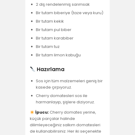
2 diş rendelenmiş sarımsak
Bir tutam biberiye (taze veya kuru)
Bir tutam kekik
Bir tutam pul biber
Bir tutam karabiber
Bir tutam tuz
Bir tutam limon kabuğu
Hazırlama
Sos için tüm malzemeleri geniş bir
kasede çırpıyoruz.
Cherry domatesleri sos ile
harmanlayıp, şişlere diziyoruz.
İpucu:
​Cherry domates yerine,
küçük parçalar halinde
dilimleyeceğiniz salkım domatesleri
de kullanabilirsiniz. Her iki seçenekte