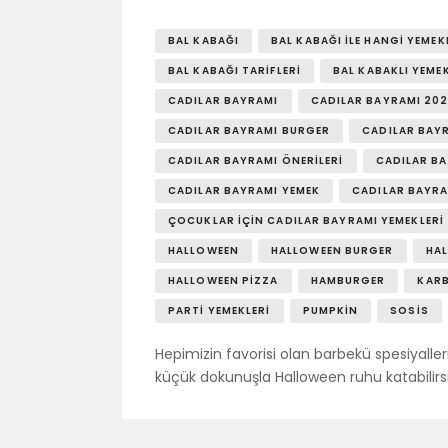
BAL KABAĞI
BAL KABAĞI ILE HANGI YEMEK
BAL KABAĞI TARIFLERI
BAL KABAKLI YEME
CADILAR BAYRAMI
CADILAR BAYRAMI 20
CADILAR BAYRAMI BURGER
CADILAR BAYR
CADILAR BAYRAMI ÖNERILERI
CADILAR BA
CADILAR BAYRAMI YEMEK
CADILAR BAYRA
ÇOCUKLAR İÇIN CADILAR BAYRAMI YEMEKLERI
HALLOWEEN
HALLOWEEN BURGER
HA
HALLOWEEN PIZZA
HAMBURGER
KAR
PARTI YEMEKLERI
PUMPKIN
SOSIS
Hepimizin favorisi olan barbekü spesiyalleri
küçük dokunuşla Halloween ruhu katabilirs