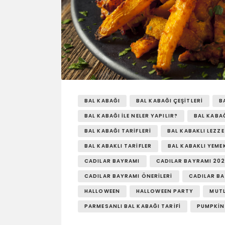
BAL KABAĞI
BAL KABAĞI ÇEŞITLERI
B
BAL KABAĞI ILE NELER YAPILIR?
BAL KABAĞ
BAL KABAĞI TARIFLERI
BAL KABAKLI LEZZ
BAL KABAKLI TARIFLER
BAL KABAKLI YEME
CADILAR BAYRAMI
CADILAR BAYRAMI 20
CADILAR BAYRAMI ÖNERILERI
CADILAR BA
HALLOWEEN
HALLOWEEN PARTY
MUTL
PARMESANLI BAL KABAĞI TARIFI
PUMPKIN