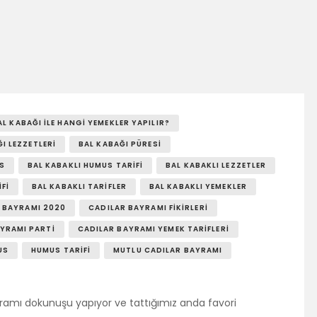
AL KABAĞI ILE HANGI YEMEKLER YAPILIR?
I LEZZETLERI
BAL KABAĞI PÜRESI
S
BAL KABAKLI HUMUS TARIFI
BAL KABAKLI LEZZETLER
FI
BAL KABAKLI TARIFLER
BAL KABAKLI YEMEKLER
 BAYRAMI 2020
CADILAR BAYRAMI FIKIRLERI
YRAMI PARTI
CADILAR BAYRAMI YEMEK TARIFLERI
US
HUMUS TARIFI
MUTLU CADILAR BAYRAMI
yramı dokunuşu yapıyor ve tattığımız anda favori