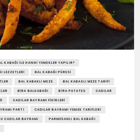
AL KABAĞI ILE HANGI YEMEKLER YAPILIR?
I LEZZETLERI
BAL KABAĞI PÜRESI
ETLER
BAL KABAKLI MEZE
BAL KABAKLI MEZE TARIFI
KLER
BIRA BALKABAĞI
BIRA PATATES
CADILAR
20
CADILAR BAYRAMI FIKIRLERI
YRAMI PARTI
CADILAR BAYRAMI YEMEK TARIFLERI
U CADILAR BAYRAMI
PARMESANLI BAL KABAĞI