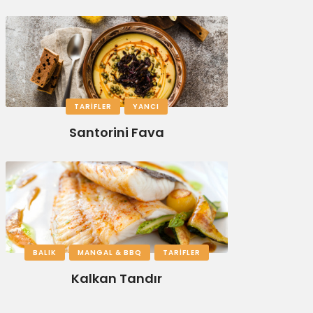
TARIFLER
YANCI
Santorini Fava
BALIK
MANGAL & BBQ
TARIFLER
Kalkan Tandır