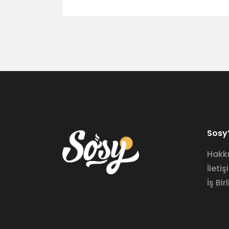
Sosy’
Hakk
İletiş
İş Birl