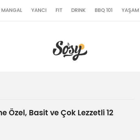
TARİFLER
MANGAL
YANCI
FIT
DRINK
BBQ 101
YAŞAM
MANGAL
YANCI
FIT
DRINK
BBQ 101
 Özel, Basit ve Çok Lezzetli 12
YAŞAM