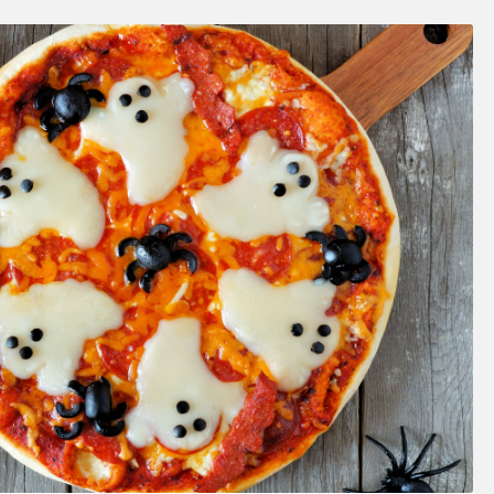
SOSY’LE!