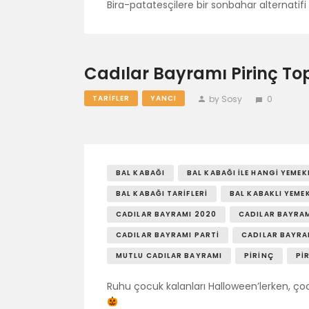
Bira-patatesçilere bir sonbahar alternatifi 
Cadılar Bayramı Pirinç Top
by Sosy
0
TARIFLER
YANCI
BAL KABAĞI
BAL KABAĞI ILE HANGI YEMEK
BAL KABAĞI TARIFLERI
BAL KABAKLI YEME
CADILAR BAYRAMI 2020
CADILAR BAYRAMI
CADILAR BAYRAMI PARTI
CADILAR BAYRAM
MUTLU CADILAR BAYRAMI
PIRINÇ
PI
Ruhu çocuk kalanları Halloween’lerken, ço