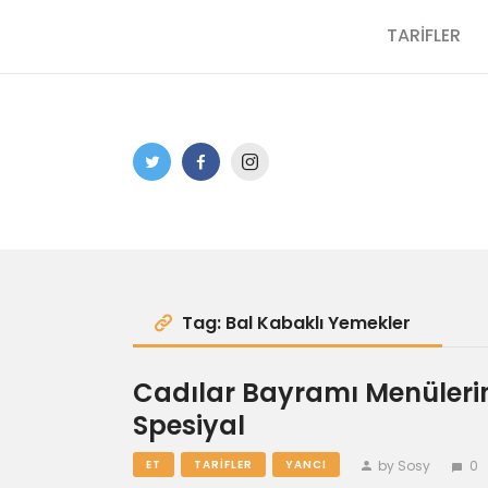
TARİFLER
Tag: Bal Kabaklı Yemekler
Cadılar Bayramı Menülerine
Spesiyal
by Sosy
0
ET
TARIFLER
YANCI