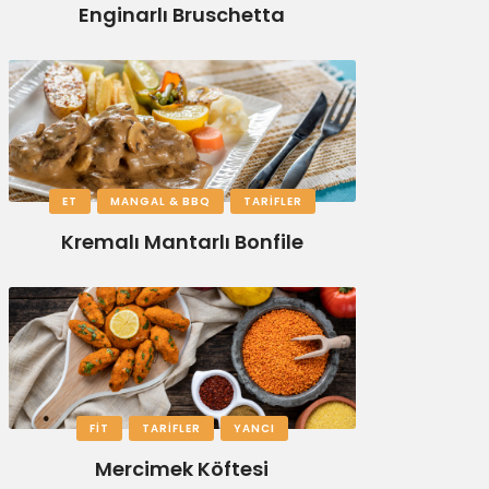
Enginarlı Bruschetta
ET
MANGAL & BBQ
TARIFLER
Kremalı Mantarlı Bonfile
FIT
TARIFLER
YANCI
Mercimek Köftesi