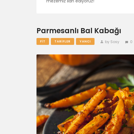
mezemiz ilan ediyoruz!
Parmesanlı Bal Kabağı
by Sosy
0
FIT
TARIFLER
YANCI