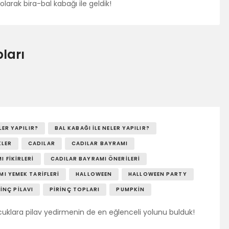
olarak bira-bal kabağı ile geldik!
ları
LER YAPILIR?
BAL KABAĞI ILE NELER YAPILIR?
KLER
CADILAR
CADILAR BAYRAMI
 FIKIRLERI
CADILAR BAYRAMI ÖNERILERI
I YEMEK TARIFLERI
HALLOWEEN
HALLOWEEN PARTY
RINÇ PILAVI
PIRINÇ TOPLARI
PUMPKIN
cuklara pilav yedirmenin de en eğlenceli yolunu bulduk!