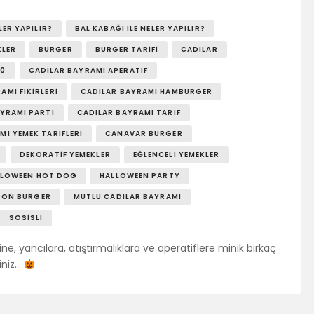
LER YAPILIR?
BAL KABAĞI ILE NELER YAPILIR?
KLER
BURGER
BURGER TARIFI
CADILAR
20
CADILAR BAYRAMI APERATIF
AMI FIKIRLERI
CADILAR BAYRAMI HAMBURGER
YRAMI PARTI
CADILAR BAYRAMI TARIF
MI YEMEK TARIFLERI
CANAVAR BURGER
DEKORATIF YEMEKLER
EĞLENCELI YEMEKLER
LLOWEEN HOT DOG
HALLOWEEN PARTY
BON BURGER
MUTLU CADILAR BAYRAMI
SOSISLI
ne, yancılara, atıştırmalıklara ve aperatiflere minik birkaç
iniz…