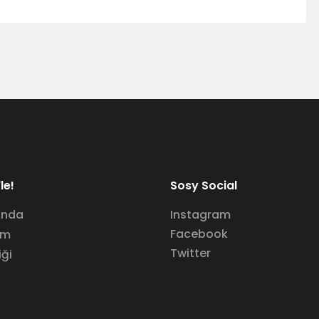
le!
Sosy Social
ında
Instagram
Facebook
im
Twitter
iği