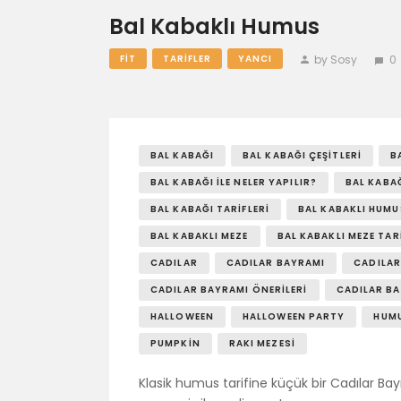
Bal Kabaklı Humus
by Sosy
0
FIT
TARIFLER
YANCI
BAL KABAĞI
BAL KABAĞI ÇEŞITLERI
B
BAL KABAĞI ILE NELER YAPILIR?
BAL KABAĞ
BAL KABAĞI TARIFLERI
BAL KABAKLI HUMU
BAL KABAKLI MEZE
BAL KABAKLI MEZE TARI
CADILAR
CADILAR BAYRAMI
CADILAR
CADILAR BAYRAMI ÖNERILERI
CADILAR BA
HALLOWEEN
HALLOWEEN PARTY
HUM
PUMPKIN
RAKI MEZESI
Klasik humus tarifine küçük bir Cadılar Ba