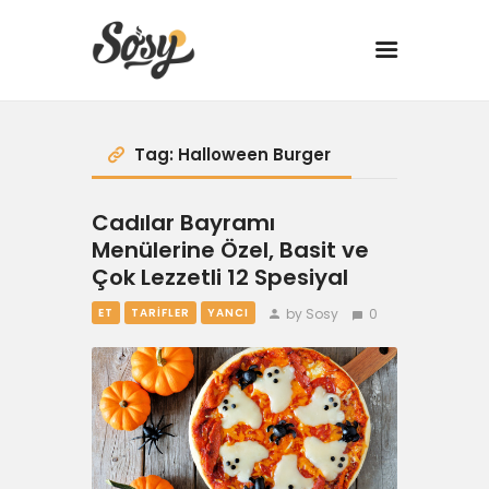
TARİFLER
Tag: Halloween Burger
MANGAL
Cadılar Bayramı
Menülerine Özel, Basit ve
YANCI
Çok Lezzetli 12 Spesiyal
FIT
by Sosy
0
ET
TARIFLER
YANCI
DRINK
BBQ 101