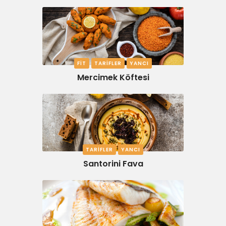
FIT
TARIFLER
YANCI
Mercimek Köftesi
TARIFLER
YANCI
Santorini Fava