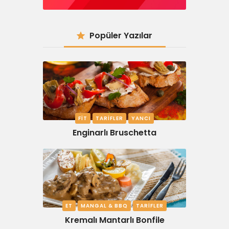
Popüler Yazılar
FIT
TARIFLER
YANCI
Enginarlı Bruschetta
ET
MANGAL & BBQ
TARIFLER
Kremalı Mantarlı Bonfile