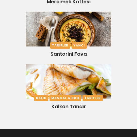
Mercimek Köftesi
TARIFLER
YANCI
Santorini Fava
BALIK
MANGAL & BBQ
TARIFLER
Kalkan Tandır