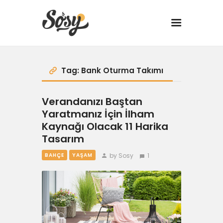
TARİFLER
Tag: Bank Oturma Takımı
MANGAL
Verandanızı Baştan
Yaratmanız İçin İlham
YANCI
Kaynağı Olacak 11 Harika
Tasarım
FIT
by Sosy
1
BAHÇE
YAŞAM
DRINK
BBQ 101