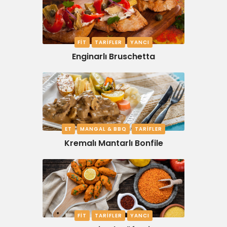
FIT
TARIFLER
YANCI
Enginarlı Bruschetta
ET
MANGAL & BBQ
TARIFLER
Kremalı Mantarlı Bonfile
FIT
TARIFLER
YANCI