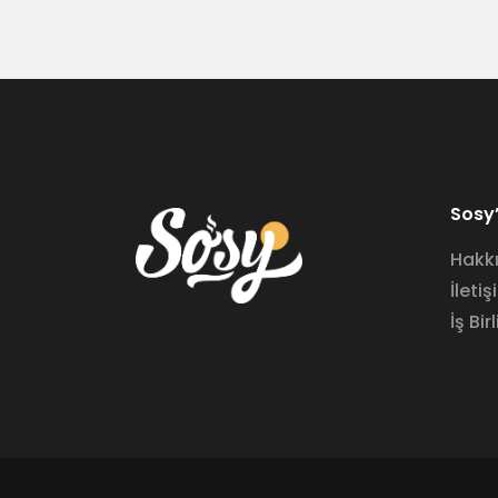
Sosy’
Hakk
İletiş
İş Birl