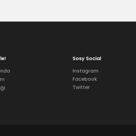
le!
Sosy Social
ında
Instagram
Facebook
im
Twitter
iği