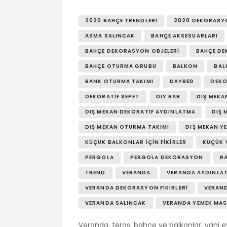
2020 BAHÇE TRENDLERI
2020 DEKORASY
ASMA SALINCAK
BAHÇE AKSESUARLARI
BAHÇE DEKORASYON OBJELERI
BAHÇE D
BAHÇE OTURMA GRUBU
BALKON
BAL
BANK OTURMA TAKIMI
DAYBED
DEKO
DEKORATIF SEPET
DIY BAR
DIŞ MEKA
DIŞ MEKAN DEKORATIF AYDINLATMA
DIŞ 
DIŞ MEKAN OTURMA TAKIMI
DIŞ MEKAN Y
KÜÇÜK BALKONLAR İÇIN FIKIRLER
KÜÇÜK 
PERGOLA
PERGOLA DEKORASYON
R
TREND
VERANDA
VERANDA AYDINLA
VERANDA DEKORASYON FIKIRLERI
VERAN
VERANDA SALINCAK
VERANDA YEMEK MAS
Veranda, teras, bahçe ve balkonlar; yani e