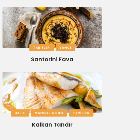
TARIFLER
YANCI
Santorini Fava
BALIK
MANGAL & BBQ
TARIFLER
Kalkan Tandır