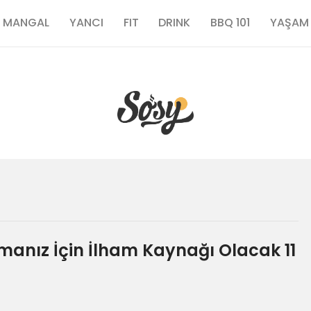
TARİFLER
MANGAL
YANCI
FIT
DRINK
BBQ 101
YAŞAM
MANGAL
YANCI
FIT
DRINK
BBQ 101
anız İçin İlham Kaynağı Olacak 11
YAŞAM