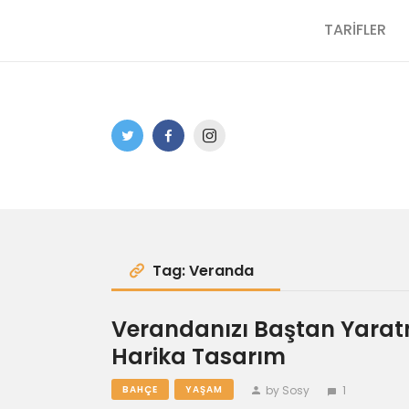
TARİFLER
Tag: Veranda
Verandanızı Baştan Yaratm
Harika Tasarım
by Sosy
1
BAHÇE
YAŞAM