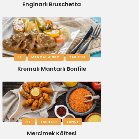
Enginarlı Bruschetta
ET
MANGAL & BBQ
TARIFLER
Kremalı Mantarlı Bonfile
FIT
TARIFLER
YANCI
Mercimek Köftesi