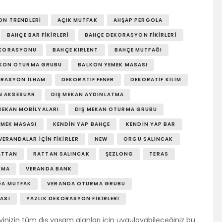
ON TRENDLERI
AÇIK MUTFAK
AHŞAP PERGOLA
BAHÇE BAR FIKIRLERI
BAHÇE DEKORASYON FIKIRLERI
EKORASYONU
BAHÇE KIRLENT
BAHÇE MUTFAĞI
KON OTURMA GRUBU
BALKON YEMEK MASASI
RASYON İLHAM
DEKORATIF FENER
DEKORATIF KILIM
N AKSESUAR
DIŞ MEKAN AYDINLATMA
MEKAN MOBILYALARI
DIŞ MEKAN OTURMA GRUBU
EMEK MASASI
KENDIN YAP BAHÇE
KENDIN YAP BAR
VERANDALAR İÇIN FIKIRLER
NEW
ÖRGÜ SALINCAK
ATTAN
RATTAN SALINCAK
ŞEZLONG
TERAS
TMA
VERANDA BANK
DA MUTFAK
VERANDA OTURMA GRUBU
ASI
YAZLIK DEKORASYON FIKIRLERI
vinizin tüm dış yaşam alanları için uygulayabileceğiniz bu