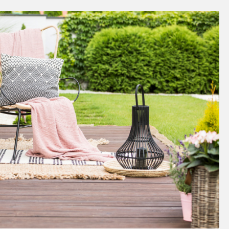
SOSY’LE!