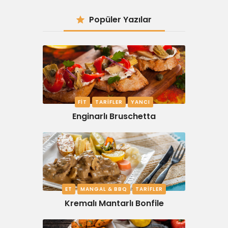
Popüler Yazılar
FIT
TARIFLER
YANCI
Enginarlı Bruschetta
ET
MANGAL & BBQ
TARIFLER
Kremalı Mantarlı Bonfile