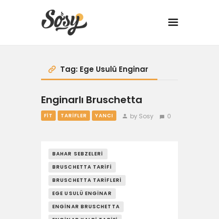
TARİFLER
Tag: Ege Usulü Enginar
MANGAL
Enginarlı Bruschetta
by Sosy
0
FIT
TARIFLER
YANCI
YANCI
FIT
BAHAR SEBZELERI
BRUSCHETTA TARIFI
DRINK
BRUSCHETTA TARIFLERI
BBQ 101
EGE USULÜ ENGINAR
ENGINAR BRUSCHETTA