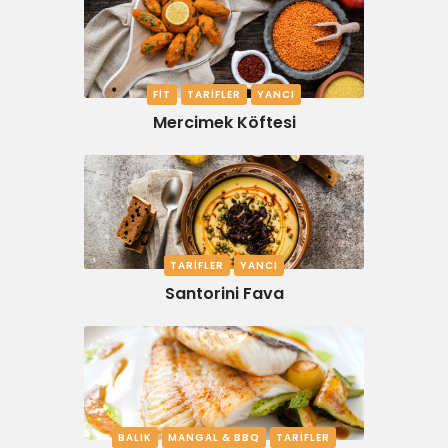
FIT
TARIFLER
YANCI
Mercimek Köftesi
TARIFLER
YANCI
Santorini Fava
BALIK
MANGAL & BBQ
TARIFLER