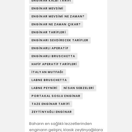
YAŞAM
ENGINAR KALBI TARIFI
ENGINAR MEVSIMI
SOSY’LE!
ENGINAR MEVSIMI NE ZAMAN?
ENGINAR NE ZAMAN ÇIKAR?
ENGINAR TARIFLERI
ENGINARI SEVDIRECEK TARIFLER
ENGINARLI APERATIF
ENGINARLI BRUSCHETTA
HAFIF APERATIF TARIFLERI
İTALYAN MUTFAĞI
LABNE BRUSCHETTA
LABNE PEYNIRI
NISAN SEBZELERI
PORTAKAL SOSLU ENGINAR
TAZE ENGINAR TARIFI
ZEYTINYAĞLI ENGINAR
Baharın en sağlıklı lezzetlerinden
enginarın gelişini, klasik zeytinyağlılara