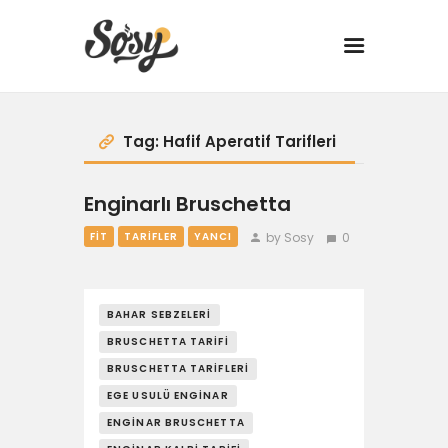
TARİFLER
Tag: Hafif Aperatif Tarifleri
MANGAL
Enginarlı Bruschetta
by Sosy
0
FIT
TARIFLER
YANCI
YANCI
FIT
BAHAR SEBZELERI
BRUSCHETTA TARIFI
DRINK
BRUSCHETTA TARIFLERI
BBQ 101
EGE USULÜ ENGINAR
ENGINAR BRUSCHETTA