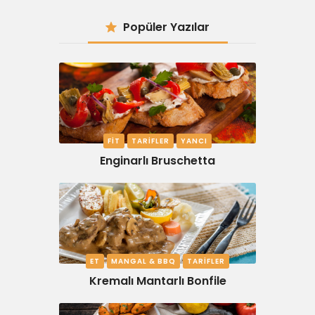
Popüler Yazılar
FIT
TARIFLER
YANCI
Enginarlı Bruschetta
ET
MANGAL & BBQ
TARIFLER
Kremalı Mantarlı Bonfile