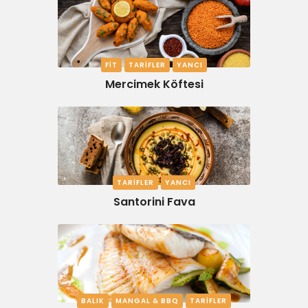
FIT
TARIFLER
YANCI
Mercimek Köftesi
TARIFLER
YANCI
Santorini Fava
BALIK
MANGAL & BBQ
TARIFLER