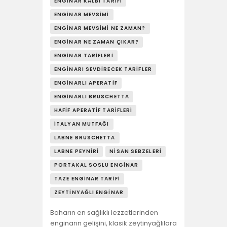
YAŞAM
ENGINAR KALBI TARIFI
ENGINAR MEVSIMI
SOSY’LE!
ENGINAR MEVSIMI NE ZAMAN?
ENGINAR NE ZAMAN ÇIKAR?
ENGINAR TARIFLERI
ENGINARI SEVDIRECEK TARIFLER
ENGINARLI APERATIF
ENGINARLI BRUSCHETTA
HAFIF APERATIF TARIFLERI
İTALYAN MUTFAĞI
LABNE BRUSCHETTA
LABNE PEYNIRI
NISAN SEBZELERI
PORTAKAL SOSLU ENGINAR
TAZE ENGINAR TARIFI
ZEYTINYAĞLI ENGINAR
Baharın en sağlıklı lezzetlerinden
enginarın gelişini, klasik zeytinyağlılara