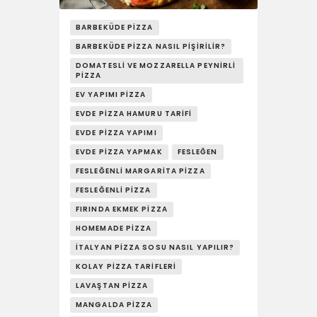
YAŞAM
BARBEKÜDE PIZZA
SOSY’LE!
BARBEKÜDE PIZZA NASIL PIŞIRILIR?
DOMATESLI VE MOZZARELLA PEYNIRLI
PIZZA
EV YAPIMI PIZZA
EVDE PIZZA HAMURU TARIFI
EVDE PIZZA YAPIMI
EVDE PIZZA YAPMAK
FESLEĞEN
FESLEĞENLI MARGARITA PIZZA
FESLEĞENLI PIZZA
FIRINDA EKMEK PIZZA
HOMEMADE PIZZA
İTALYAN PIZZA SOSU NASIL YAPILIR?
KOLAY PIZZA TARIFLERI
LAVAŞTAN PIZZA
MANGALDA PIZZA