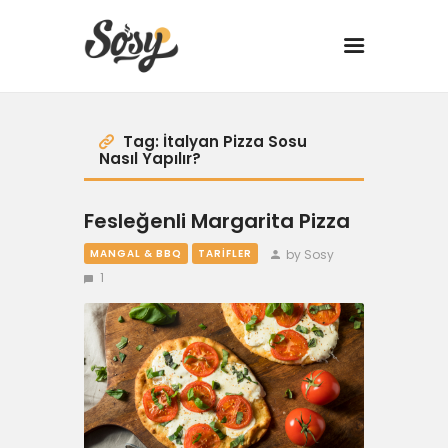
TARİFLER
Tag: İtalyan Pizza Sosu
Nasıl Yapılır?
MANGAL
Fesleğenli Margarita Pizza
YANCI
by Sosy
MANGAL & BBQ
TARIFLER
1
FIT
DRINK
BBQ 101