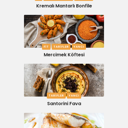
Kremalı Mantarlı Bonfile
FIT
TARIFLER
YANCI
Mercimek Köftesi
TARIFLER
YANCI
Santorini Fava