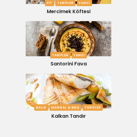
FIT
TARIFLER
YANCI
Mercimek Köftesi
TARIFLER
YANCI
Santorini Fava
BALIK
MANGAL & BBQ
TARIFLER
Kalkan Tandır