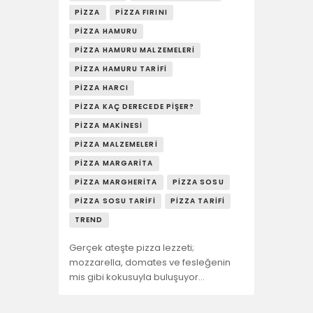
PIZZA
PIZZA FIRINI
PIZZA HAMURU
PIZZA HAMURU MALZEMELERI
PIZZA HAMURU TARIFI
PIZZA HARCI
PIZZA KAÇ DERECEDE PIŞER?
PIZZA MAKINESI
PIZZA MALZEMELERI
PIZZA MARGARITA
PIZZA MARGHERITA
PIZZA SOSU
PIZZA SOSU TARIFI
PIZZA TARIFI
TREND
Gerçek ateşte pizza lezzeti;
mozzarella, domates ve fesleğenin
mis gibi kokusuyla buluşuyor…