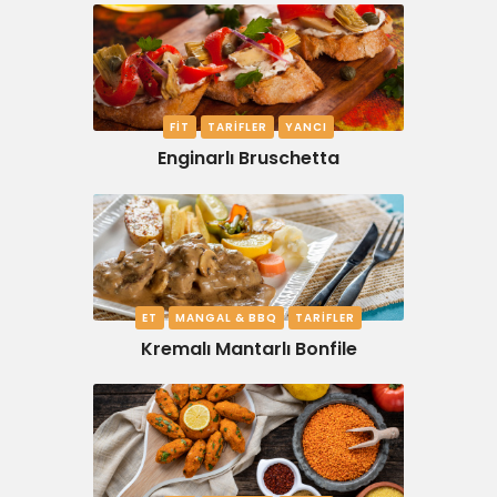
FIT
TARIFLER
YANCI
Enginarlı Bruschetta
ET
MANGAL & BBQ
TARIFLER
Kremalı Mantarlı Bonfile