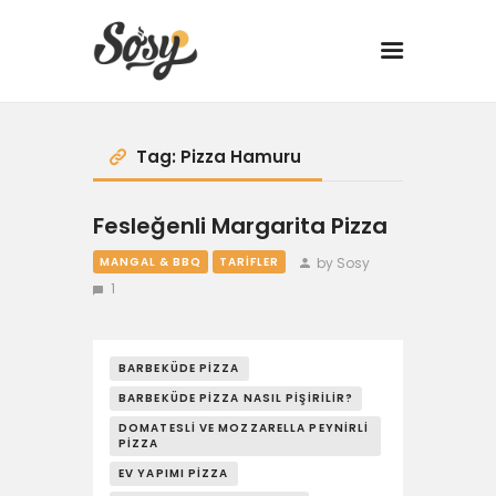
TARİFLER
Tag: Pizza Hamuru
MANGAL
Fesleğenli Margarita Pizza
by Sosy
MANGAL & BBQ
TARIFLER
YANCI
1
FIT
BARBEKÜDE PIZZA
DRINK
BARBEKÜDE PIZZA NASIL PIŞIRILIR?
DOMATESLI VE MOZZARELLA PEYNIRLI
BBQ 101
PIZZA
EV YAPIMI PIZZA