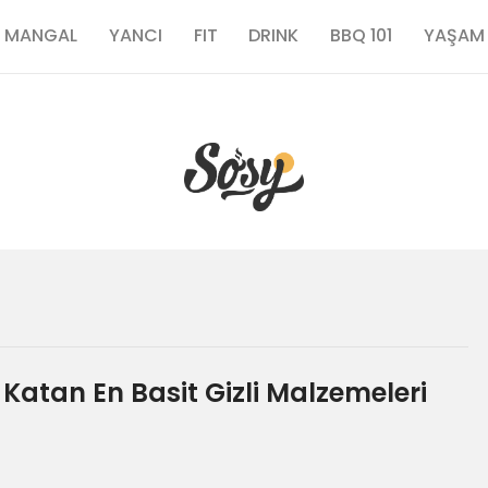
TARİFLER
MANGAL
YANCI
FIT
DRINK
BBQ 101
YAŞAM
MANGAL
YANCI
FIT
DRINK
BBQ 101
 Katan En Basit Gizli Malzemeleri
YAŞAM