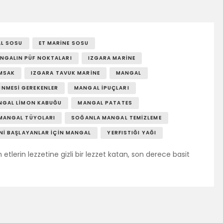
SOSY’LE!
L SOSU
ET MARINE SOSU
ANGALIN PÜF NOKTALARI
IZGARA MARINE
MSAK
IZGARA TAVUK MARINE
MANGAL
INMESI GEREKENLER
MANGAL İPUÇLARI
NGAL LIMON KABUĞU
MANGAL PATATES
MANGAL TÜYOLARI
SOĞANLA MANGAL TEMIZLEME
NI BAŞLAYANLAR İÇIN MANGAL
YERFISTIĞI YAĞI
erin lezzetine gizli bir lezzet katan, son derece basit