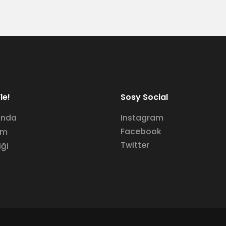
le!
Sosy Social
ında
Instagram
Facebook
im
Twitter
iği