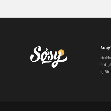
Sosy’
Hakk
İletiş
İş Birl