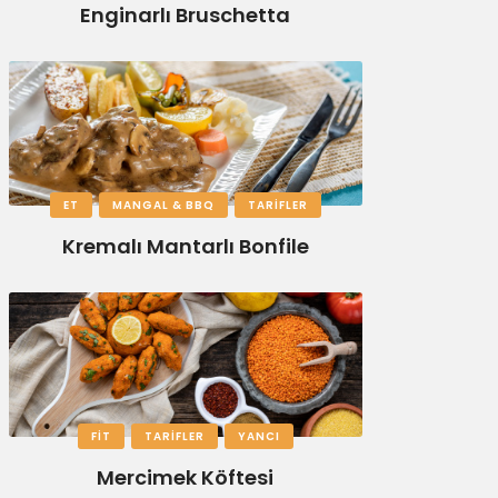
Enginarlı Bruschetta
ET
MANGAL & BBQ
TARIFLER
Kremalı Mantarlı Bonfile
FIT
TARIFLER
YANCI
Mercimek Köftesi