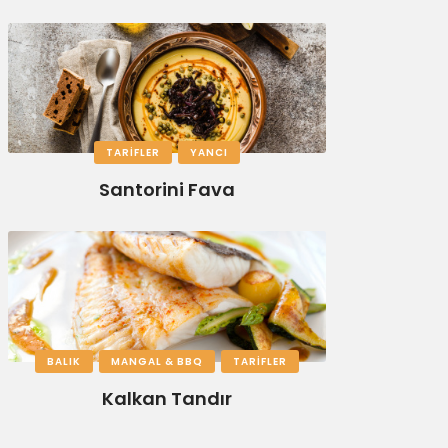
TARIFLER
YANCI
Santorini Fava
BALIK
MANGAL & BBQ
TARIFLER
Kalkan Tandır