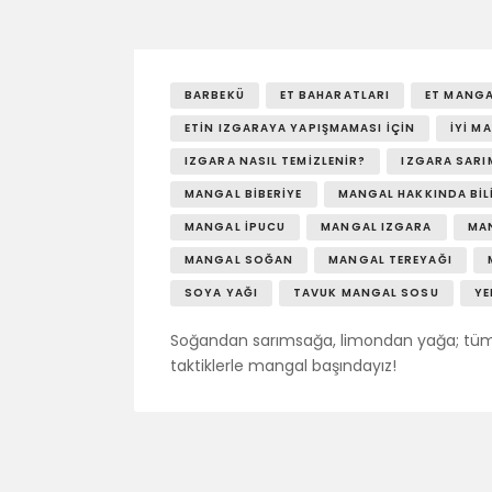
BARBEKÜ
ET BAHARATLARI
ET MANGA
ETIN IZGARAYA YAPIŞMAMASI İÇIN
İYI M
IZGARA NASIL TEMIZLENIR?
IZGARA SARI
MANGAL BIBERIYE
MANGAL HAKKINDA BIL
MANGAL İPUCU
MANGAL IZGARA
MA
MANGAL SOĞAN
MANGAL TEREYAĞI
SOYA YAĞI
TAVUK MANGAL SOSU
YE
Soğandan sarımsağa, limondan yağa; tüm etl
taktiklerle mangal başındayız!