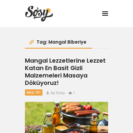
TARİFLER
Tag: Mangal Biberiye
MANGAL
Mangal Lezzetlerine Lezzet
Katan En Basit Gizli
YANCI
Malzemeleri Masaya
Döküyoruz!
FIT
by Sosy
1
BBQ 101
DRINK
BBQ 101