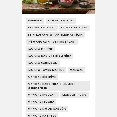
YAŞAM
SOSY’LE!
BARBEKÜ
ET BAHARATLARI
ET MANGAL SOSU
ET MARINE SOSU
ETIN IZGARAYA YAPIŞMAMASI İÇIN
İYI MANGALIN PÜF NOKTALARI
IZGARA MARINE
IZGARA NASIL TEMIZLENIR?
IZGARA SARIMSAK
IZGARA TAVUK MARINE
MANGAL
MANGAL BIBERIYE
MANGAL HAKKINDA BILINMESI
GEREKENLER
MANGAL İPUÇLARI
MANGAL İPUCU
MANGAL IZGARA
MANGAL LIMON KABUĞU
MANGAL PATATES