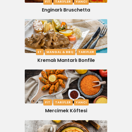
FIT
TARIFLER
YANCI
Enginarlı Bruschetta
ET
MANGAL & BBQ
TARIFLER
Kremalı Mantarlı Bonfile
FIT
TARIFLER
YANCI
Mercimek Köftesi