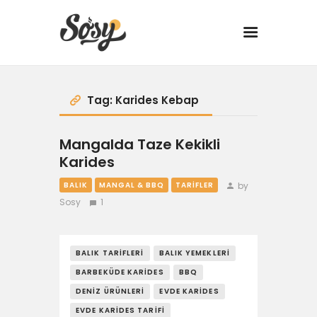
TARİFLER
Tag: Karides Kebap
MANGAL
Mangalda Taze Kekikli
Karides
YANCI
by
BALIK
MANGAL & BBQ
TARIFLER
Sosy
1
FIT
DRINK
BALIK TARIFLERI
BALIK YEMEKLERI
BARBEKÜDE KARIDES
BBQ
BBQ 101
DENIZ ÜRÜNLERI
EVDE KARIDES
EVDE KARIDES TARIFI