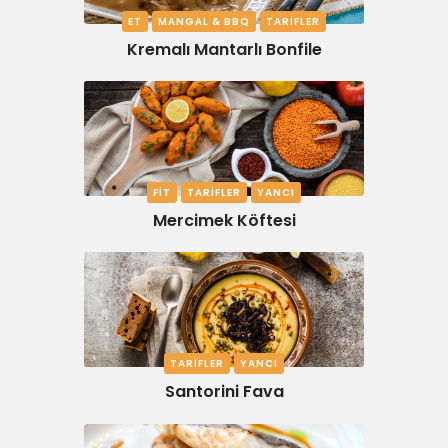
ET
MANGAL & BBQ
TARIFLER
Kremalı Mantarlı Bonfile
FIT
TARIFLER
YANCI
Mercimek Köftesi
TARIFLER
YANCI
Santorini Fava