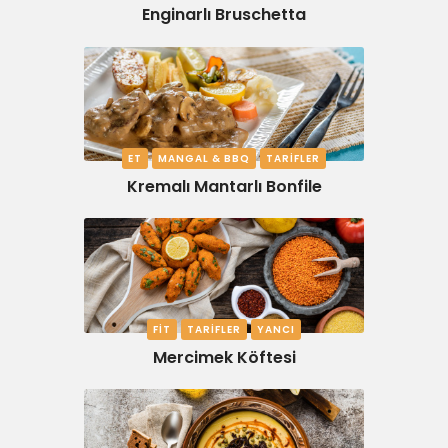
Enginarlı Bruschetta
ET
MANGAL & BBQ
TARIFLER
Kremalı Mantarlı Bonfile
FIT
TARIFLER
YANCI
Mercimek Köftesi