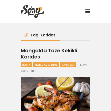
TARİFLER
Tag: Karides
MANGAL
Mangalda Taze Kekikli
Karides
YANCI
by
BALIK
MANGAL & BBQ
TARIFLER
Sosy
1
FIT
DRINK
BBQ 101