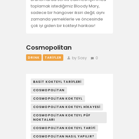
toplamak istediğimiz Bloody Mary,
sadece bir hangover iksiri değil; aynı
zamanda yemeklerle ve öncesinde
çok iyi giden bir kokteyl harikası!
Cosmopolitan
by Sosy
0
DRINK
TARIFLER
BASIT KOKTEYL TARIFLERI
COSMOPOLITAN
COSMOPOLITAN KOKTEYL
COSMOPOLITAN KOKTEYL HIKAYESI
COSMOPOLITAN KOKTEYL PÜF
NOKTALARI
COSMOPOLITAN KOKTEYL TARIFI
COSMOPOLITAN NASIL YAPILIR?