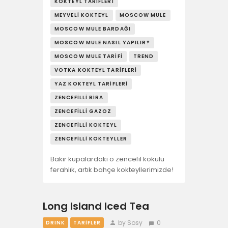
KOKTEYL TARIFLERI
MEYVELI KOKTEYL
MOSCOW MULE
MOSCOW MULE BARDAĞI
MOSCOW MULE NASIL YAPILIR?
MOSCOW MULE TARIFI
TREND
VOTKA KOKTEYL TARIFLERI
YAZ KOKTEYL TARIFLERI
ZENCEFILLI BIRA
ZENCEFILLI GAZOZ
ZENCEFILLI KOKTEYL
ZENCEFILLI KOKTEYLLER
Bakır kupalardaki o zencefil kokulu
ferahlık, artık bahçe kokteyllerimizde!
Long Island Iced Tea
by Sosy
0
DRINK
TARIFLER