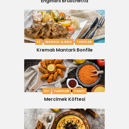
Enginarlı Bruschetta
ET
MANGAL & BBQ
TARIFLER
Kremalı Mantarlı Bonfile
FIT
TARIFLER
YANCI
Mercimek Köftesi