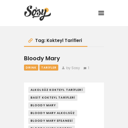
TARİFLER
Tag: Kokteyl Tarifleri
MANGAL
Bloody Mary
by Sosy
1
DRINK
TARIFLER
YANCI
FIT
ALKOLSÜZ KOKTEYL TARIFLERI
BASIT KOKTEYL TARIFLERI
DRINK
BLOODY MARY
BBQ 101
BLOODY MARY ALKOLSÜZ
BLOODY MARY EFSANESI