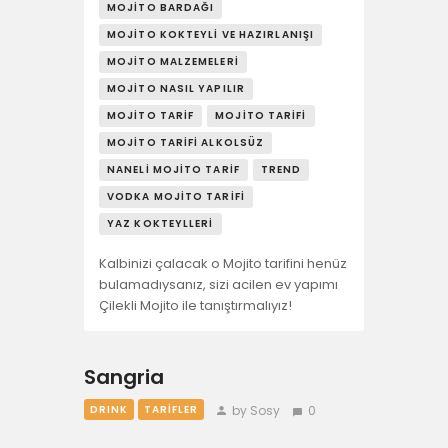
MOJITO BARDAĞI
MOJITO KOKTEYLI VE HAZIRLANIŞI
MOJITO MALZEMELERI
MOJITO NASIL YAPILIR
MOJITO TARIF
MOJITO TARIFI
MOJITO TARIFI ALKOLSÜZ
NANELI MOJITO TARIF
TREND
VODKA MOJITO TARIFI
YAZ KOKTEYLLERI
Kalbinizi çalacak o Mojito tarifini henüz
bulamadıysanız, sizi acilen ev yapımı
Çilekli Mojito ile tanıştırmalıyız!
Sangria
by Sosy
0
DRINK
TARIFLER