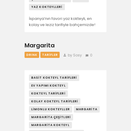
YAZ KOKTEYLLERI
İspanya’nın favori yaz kokteyli, en
kolay ve leziz tarifiyle bahçemizde!
Margarita
by Sosy
0
DRINK
TARIFLER
BASIT KOKTEYL TARIFLERI
EV YAPIMI KOKTEYL
KOKTEYL TARIFLERI
KOLAY KOKTEYL TARIFLERI
LIMONLU KOKTEYLLER
MARGARITA
MARGARITA ÇEŞITLERI
MARGARITA KOKTEYL