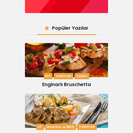
Popüler Yazılar
FIT
TARIFLER
YANCI
Enginarlı Bruschetta
ET
MANGAL & BBQ
TARIFLER