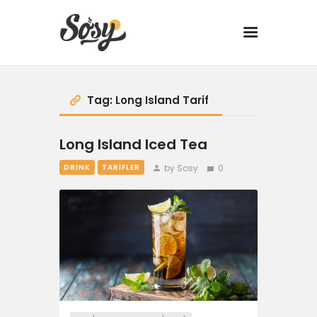
TARİFLER
Tag: Long Island Tarif
MANGAL
Long Island Iced Tea
YANCI
by Sosy
0
DRINK
TARIFLER
FIT
DRINK
BBQ 101