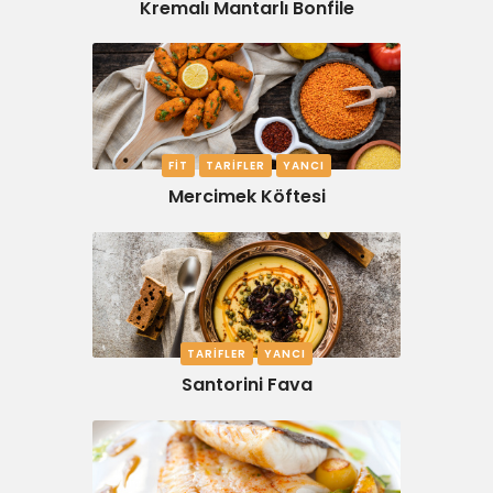
Kremalı Mantarlı Bonfile
FIT
TARIFLER
YANCI
Mercimek Köftesi
TARIFLER
YANCI
Santorini Fava